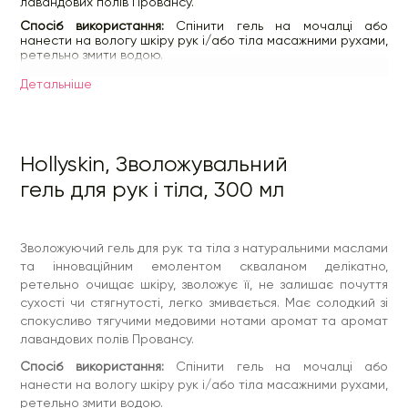
лавандових полів Провансу.
Спосіб використання:
Спінити гель на мочалці або
нанести на вологу шкіру рук і/або тіла масажними рухами,
ретельно змити водою.
Склад:
Aqua, Sodium Laureth Sulfate, Cocamidopropyl
Детальнiше
betaine, Sodium Chloride, Sodium Laureth Sulfate (and)
Glycol Distearate (and) Cocoamide Mea (and) Laureth-10,
Coconut oil glycereth-8 esters, Squalane, Dimethicone,
Disodium EDTA, Methylchloroisothiazolinone.
Hollyskin, Зволожувальний
гель для рук і тіла, 300 мл
Зволожуючий гель для рук та тіла з натуральними маслами
та інноваційним емолентом скваланом делікатно,
ретельно очищає шкіру, зволожує її, не залишає почуття
сухості чи стягнутості, легко змивається. Має солодкий зі
спокусливо тягучими медовими нотами аромат та аромат
лавандових полів Провансу.
Спосіб використання:
Спінити гель на мочалці або
нанести на вологу шкіру рук і/або тіла масажними рухами,
ретельно змити водою.