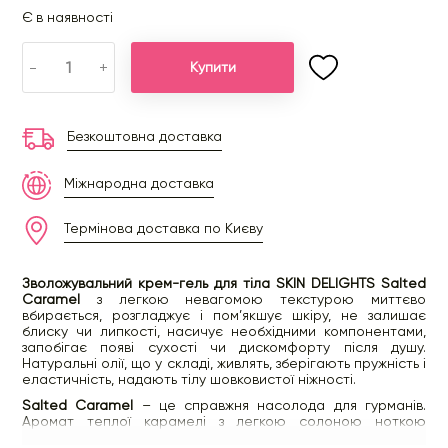
Є в наявності
-
+
Купити
Безкоштовна доставка
Міжнародна доставка
Термінова доставка по Києву
Зволожувальний крем-гель для тіла SKIN DELIGHTS Salted
Caramel
з легкою невагомою текстурою миттєво
вбирається, розгладжує і пом’якшує шкіру, не залишає
блиску чи липкості, насичує необхідними компонентами,
запобігає появі сухості чи дискомфорту після душу.
Натуральні олії, що у складі, живлять, зберігають пружність і
еластичність, надають тілу шовковистої ніжності.
Salted Caramel
– це справжня насолода для гурманів.
Аромат теплої карамелі з легкою солоною ноткою
огортає тіло солодким комфортом і дарує відчуття