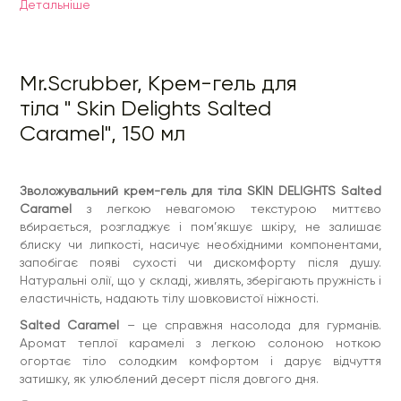
затишку, як улюблений десерт після довгого дня.
Детальнiше
Як працює:
• гліцерин зволожує, зміцнює захисний бар'єр дерми,
запобігає появі подразнення і почервоніння;
Mr.Scrubber, Крем-гель для
• рицинова олія заспокоює, висвітлює, покращує колір і
текстуру шкіри;
тіла " Skin Delights Salted
• олія ши інтенсивно зволожує, заспокоює, розгладжує і
Caramel", 150 мл
пом’якшує шкіру;
• олія оливи регенерує дерму, має у складі вітаміни групи
А, В, D, запобігає передчасному старінню, нейтралізує дію
Зволожувальний крем-гель для тіла SKIN DELIGHTS Salted
вільних радикалів;
Caramel
з легкою невагомою текстурою миттєво
• олія авокадо пом'якшує, розгладжує, інтенсивно живить
вбирається, розгладжує і пом’якшує шкіру, не залишає
суху і дуже суху шкіру, зміцнює її захисний бар'єр, запобігає
трансепідермальній втраті вологи;
блиску чи липкості, насичує необхідними компонентами,
запобігає появі сухості чи дискомфорту після душу.
• олія макадамії загоює дрібні пошкодження, відновлює
Натуральні олії, що у складі, живлять, зберігають пружність і
в’янучу шкіру, запобігає руйнуванню клітинних мембран.
еластичність, надають тілу шовковистої ніжності.
Ефект:
Salted Caramel
– це справжня насолода для гурманів.
• інтенсивне зволоження, розгладження шкіри;
Аромат теплої карамелі з легкою солоною ноткою
• пом’якшення тіла, покращення його текстури;
огортає тіло солодким комфортом і дарує відчуття
• заспокоєння і зміцнення захисних функцій.
затишку, як улюблений десерт після довгого дня.
Склад:
Aqua (Water), Helianthus Annuus (Sunflower) Seed