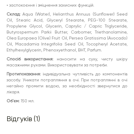
• заспокоєння і зміцнення захисних функцій.
Склад:
Aqua (Water), Helianthus Annuus (Sunflower) Seed
Oil, Stearic Acid, Glyceryl Stearate, PEG-100 Stearate,
Propylene Glycol, Glycerin, Caprylic / Capric Triglyceride,
Butyrospermum Parkii Butter, Carbomer, Triethanolamine,
Olea Europaea (Olive) Fruit Oil, Persea Gratissima (Avocado)
Оil, Macadamia Integrifolia Seed Oil, Tocopheryl Acetate,
Ethylhexylglycerin, Phenoxyethanol, BHT, Parfum.
Спосіб використання:
наносити на суху, чисту шкіру
масажними рухами. Використовувати за потреби.
Протипоказання:
індивідуальна чутливість до компонентів
засобу. Уникати потрапляння в очі. При потраплянні в очі
негайно промити водою, за необхідності звернутися до
лікаря.
Об'єм:
150 мл.
Відгуків (1)