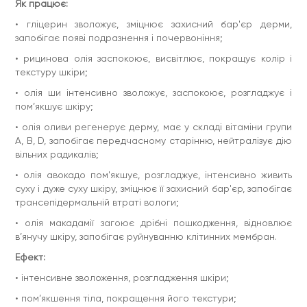
Як працює:
Oil, Stearic Acid, Glyceryl Stearate, PEG-100 Stearate,
Propylene Glycol, Glycerin, Caprylic / Capric Triglyceride,
• гліцерин зволожує, зміцнює захисний бар'єр дерми,
Butyrospermum Parkii Butter, Carbomer, Triethanolamine,
запобігає появі подразнення і почервоніння;
Olea Europaea (Olive) Fruit Oil, Persea Gratissima (Avocado)
Оil, Macadamia Integrifolia Seed Oil, Tocopheryl Acetate,
• рицинова олія заспокоює, висвітлює, покращує колір і
Ethylhexylglycerin, Phenoxyethanol, BHT, Parfum.
текстуру шкіри;
Спосіб використання:
наносити на суху, чисту шкіру
масажними рухами. Використовувати за потреби.
• олія ши інтенсивно зволожує, заспокоює, розгладжує і
пом’якшує шкіру;
Протипоказання:
індивідуальна чутливість до компонентів
засобу. Уникати потрапляння в очі. При потраплянні в очі
• олія оливи регенерує дерму, має у складі вітаміни групи
негайно промити водою, за необхідності звернутися до
А, В, D, запобігає передчасному старінню, нейтралізує дію
лікаря.
вільних радикалів;
Об'єм:
150 мл.
• олія авокадо пом'якшує, розгладжує, інтенсивно живить
суху і дуже суху шкіру, зміцнює її захисний бар'єр, запобігає
трансепідермальній втраті вологи;
• олія макадамії загоює дрібні пошкодження, відновлює
в’янучу шкіру, запобігає руйнуванню клітинних мембран.
Ефект:
• інтенсивне зволоження, розгладження шкіри;
• пом’якшення тіла, покращення його текстури;