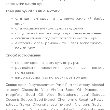
Coumarin, Dimethyl Phenethyl Acetate, beraniol,
доглянутий вигляд рук.
Hexamethylindanopyran, Hexyl Cinnamal, Limonene,
lerpineol, Tetramethyl Acetyloctahydronaphthalenes,
Крем для рук citrus ritual містить:
Vanillin, Linalool.
олія ши пом’якшує та підтримує захисний бар’єр
Протипоказання:
індивідуальна чутливість до компонентів
шкіри
засобів.
олія макадамії зменшує сухість і лущення
гіалуроновий емолент підтримує рівень зволоження
сквалан сприяє гладкості та еластичності шкіри
екстракти алое, ромашки та шавлії заспокоюють і
пом’якшують
Спосіб застосування:
нанести крем на чисту суху шкіру рук
розподілити масажними рухами до повного
поглинання
використовувати за потреби протягом дня
Склад:
Aqua, Butyrospermum Parkii Butter, Letearyl Alcohol,
Letearyl Glucoside, Vitis Vinifera Seed Oil, Macadamia
Integrifolia Seed Oil, Aloe Barbadensis Leaf Extract,
Cucumis Sativus Seed Extract, Chamomilla Recutita Flower
Extract, Salvia Officinalis Leaf Extract, Allantoin, Sodium
Hyaluronate, Squalane, Polyacrylate-13, Polyisobutene,