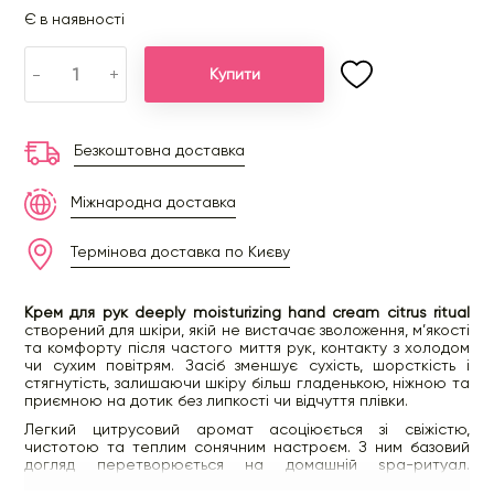
Є в наявності
-
+
Купити
Безкоштовна доставка
Міжнародна доставка
Термінова доставка по Києву
Крем для рук deeply moisturizing hand cream citrus ritual
створений для шкіри, якій не вистачає зволоження, м’якості
та комфорту після частого миття рук, контакту з холодом
чи сухим повітрям. Засіб зменшує сухість, шорсткість і
стягнутість, залишаючи шкіру більш гладенькою, ніжною та
приємною на дотик без липкості чи відчуття плівки.
Легкий цитрусовий аромат асоціюється зі свіжістю,
чистотою та теплим сонячним настроєм. З ним базовий
догляд перетворюється на домашній spa-ритуал.
Поєднання олій, рослинних екстрактів і зволожувальних