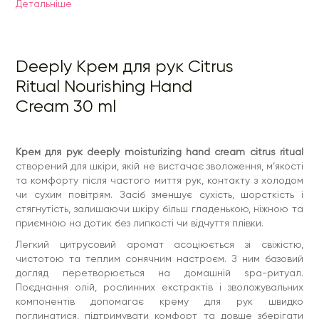
компонентів допомагає крему для рук швидко
Детальнiше
поглинатися, підтримувати комфорт та довше зберігати
доглянутий вигляд рук.
Крем для рук citrus ritual містить:
Deeply Крем для рук Citrus
олія ши пом’якшує та підтримує захисний бар’єр
шкіри
Ritual Nourishing Hand
олія макадамії зменшує сухість і лущення
гіалуроновий емолент підтримує рівень зволоження
Cream 30 ml
сквалан сприяє гладкості та еластичності шкіри
екстракти алое, ромашки та шавлії заспокоюють і
пом’якшують
Спосіб застосування:
Крем для рук deeply moisturizing hand cream citrus ritual
створений для шкіри, якій не вистачає зволоження, м’якості
нанести крем на чисту суху шкіру рук
та комфорту після частого миття рук, контакту з холодом
розподілити масажними рухами до повного
поглинання
чи сухим повітрям. Засіб зменшує сухість, шорсткість і
використовувати за потреби протягом дня
стягнутість, залишаючи шкіру більш гладенькою, ніжною та
Склад:
Aqua, Butyrospermum Parkii Butter, Letearyl Alcohol,
приємною на дотик без липкості чи відчуття плівки.
Letearyl Glucoside, Vitis Vinifera Seed Oil, Macadamia
Integrifolia Seed Oil, Aloe Barbadensis Leaf Extract,
Легкий цитрусовий аромат асоціюється зі свіжістю,
Cucumis Sativus Seed Extract, Chamomilla Recutita Flower
чистотою та теплим сонячним настроєм. З ним базовий
Extract, Salvia Officinalis Leaf Extract, Allantoin, Sodium
догляд перетворюється на домашній spa-ритуал.
Hyaluronate, Squalane, Polyacrylate-13, Polyisobutene,
Поєднання олій, рослинних екстрактів і зволожувальних
Polysorbate 20, Tocopheryl Acetate, Phenoxyethanol,
Ethylhexylglycenn, Parfum, Alpha-Isomethyl lonone,Benzyl
компонентів допомагає крему для рук швидко
Salicylate, Carvone, Citronellol, Citrus Aurantium Peel Oil,
поглинатися, підтримувати комфорт та довше зберігати