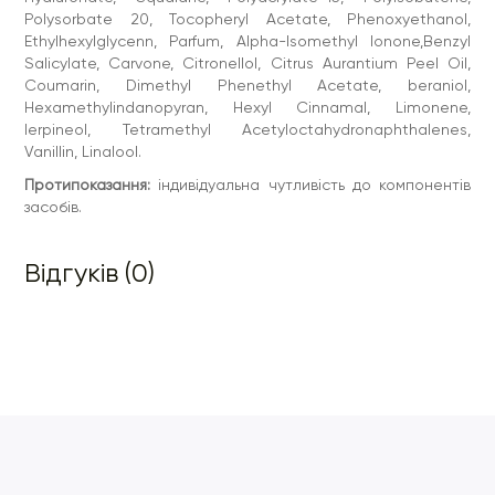
Polysorbate 20, Tocopheryl Acetate, Phenoxyethanol,
Ethylhexylglycenn, Parfum, Alpha-Isomethyl lonone,Benzyl
Salicylate, Carvone, Citronellol, Citrus Aurantium Peel Oil,
Coumarin, Dimethyl Phenethyl Acetate, beraniol,
Hexamethylindanopyran, Hexyl Cinnamal, Limonene,
lerpineol, Tetramethyl Acetyloctahydronaphthalenes,
Vanillin, Linalool.
Протипоказання:
індивідуальна чутливість до компонентів
засобів.
Відгуків (0)