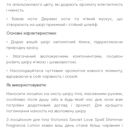
та апельсинового цвіту, які додають аромату елегантність
і ніжність.
• Базові ноти: Деревні ноти та м'який мускус, що
створюють на шкірі приємний і стійкий шлейф.
Основні характеристики:
• Додає вашій шкірі непомітний блиск, підкреслюючи
природну красу.
• Збагачений зволожуючими компонентами, лосьйон
робить шкіру м'якою і шовковистою.
• Насолоджуйтеся чуттєвим ароматом кожного моменту,
відчуваючи в собі чарівність і спокій.
Як використовувати:
Наносити лосьйон на чисту шкіру тіла, масажними рухами,
особливо після душу або в будь-який час дня, коли вам
потрібен додатковий догляд і аромат. Для кращого
поглинання наносіть на зволожену шкіру.
З лосьйоном для тіла Victoria's Secret Love Spell Shimmer
Fragrance Lotion кожен ваш день стане більш чарівним і