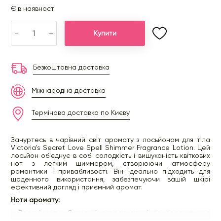
Є в наявності
-
+
Купити
Безкоштовна доставка
Міжнародна доставка
Термінова доставка по Києву
Зануртесь в чарівний світ аромату з лосьйоном для тіла
Victoria's Secret Love Spell Shimmer Fragrance Lotion. Цей
лосьйон об'єднує в собі солодкість і вишуканість квіткових
нот з легким шиммером, створюючи атмосферу
романтики і привабливості. Він ідеально підходить для
щоденного використання, забезпечуючи вашій шкірі
ефективний догляд і приємний аромат.
Ноти аромату:
• Верхні ноти: Соковиті акорди вишні та персика, що
надають аромату свіжість і яскравість.