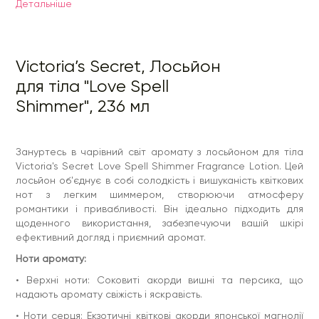
Детальнiше
• Ноти серця: Екзотичні квіткові акорди японської магнолії
та апельсинового цвіту, які додають аромату елегантність
і ніжність.
• Базові ноти: Деревні ноти та м'який мускус, що
Victoria’s Secret, Лосьйон
створюють на шкірі приємний і стійкий шлейф.
для тіла "Love Spell
Основні характеристики:
Shimmer", 236 мл
• Додає вашій шкірі непомітний блиск, підкреслюючи
природну красу.
• Збагачений зволожуючими компонентами, лосьйон
робить шкіру м'якою і шовковистою.
Зануртесь в чарівний світ аромату з лосьйоном для тіла
Victoria's Secret Love Spell Shimmer Fragrance Lotion. Цей
• Насолоджуйтеся чуттєвим ароматом кожного моменту,
відчуваючи в собі чарівність і спокій.
лосьйон об'єднує в собі солодкість і вишуканість квіткових
нот з легким шиммером, створюючи атмосферу
Як використовувати:
романтики і привабливості. Він ідеально підходить для
Наносити лосьйон на чисту шкіру тіла, масажними рухами,
щоденного використання, забезпечуючи вашій шкірі
особливо після душу або в будь-який час дня, коли вам
ефективний догляд і приємний аромат.
потрібен додатковий догляд і аромат. Для кращого
поглинання наносіть на зволожену шкіру.
Ноти аромату:
З лосьйоном для тіла Victoria's Secret Love Spell Shimmer
Fragrance Lotion кожен ваш день стане більш чарівним і
• Верхні ноти: Соковиті акорди вишні та персика, що
запам'ятовуваним, завдяки чуттєвому аромату і догляду
надають аромату свіжість і яскравість.
для вашої шкіри.
• Ноти серця: Екзотичні квіткові акорди японської магнолії