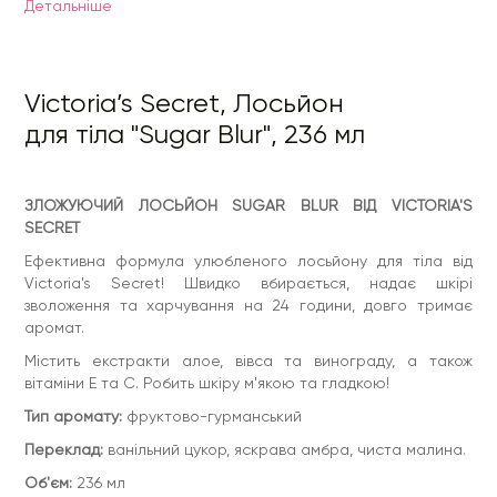
Детальнiше
Переклад:
ванільний цукор, яскрава амбра, чиста малина.
Об'єм:
236 мл
Victoria’s Secret, Лосьйон
для тіла "Sugar Blur", 236 мл
ЗЛОЖУЮЧИЙ ЛОСЬЙОН SUGAR BLUR ВІД VICTORIA'S
SECRET
Ефективна формула улюбленого лосьйону для тіла від
Victoria's Secret! Швидко вбирається, надає шкірі
зволоження та харчування на 24 години, довго тримає
аромат.
Містить екстракти алое, вівса та винограду, а також
вітаміни E та C. Робить шкіру м'якою та гладкою!
Тип аромату:
фруктово-гурманський
Переклад:
ванільний цукор, яскрава амбра, чиста малина.
Об'єм:
236 мл