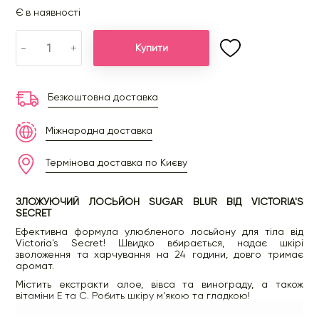
Є в наявності
-
+
Купити
Безкоштовна доставка
Міжнародна доставка
Термінова доставка по Києву
ЗЛОЖУЮЧИЙ ЛОСЬЙОН SUGAR BLUR ВІД VICTORIA'S
SECRET
Ефективна формула улюбленого лосьйону для тіла від
Victoria's Secret! Швидко вбирається, надає шкірі
зволоження та харчування на 24 години, довго тримає
аромат.
Містить екстракти алое, вівса та винограду, а також
вітаміни E та C. Робить шкіру м'якою та гладкою!
Тип аромату:
фруктово-гурманський