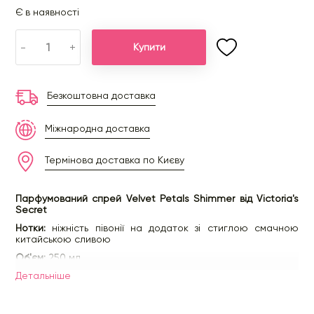
Є в наявності
-
+
Купити
Безкоштовна доставка
Міжнародна доставка
Термінова доставка по Києву
Парфумований спрей Velvet Petals Shimmer від Victoria's
Secret
Нотки:
ніжність півонії на додаток зі стиглою смачною
китайською сливою
Об'єм:
250 мл
Детальнiше