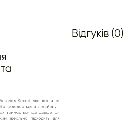
Відгуків (0)
ля
 та
ictoria's Secret, яка ніколи не
ір складається з лосьйону і
пах тримається ще довше. Ця
ким ідеально підходить для