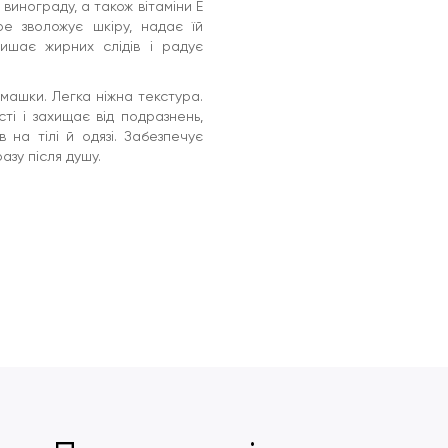
 винограду, а також вітаміни E
ре зволожує шкіру, надає їй
ишає жирних слідів і радує
омашки. Легка ніжна текстура.
ті і захищає від подразнень,
 на тілі й одязі. Забезпечує
азу після душу.