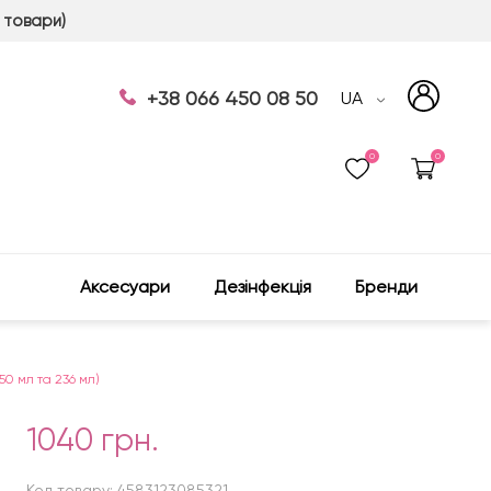
 товари)
+38 066 450 08 50
UA
0
0
Аксесуари
Дезінфекція
Бренди
50 мл та 236 мл)
1040 грн.
Код товару: 4583123085321