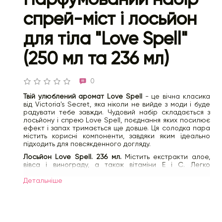
спрей-міст і лосьйон
для тіла "Love Spell"
(250 мл та 236 мл)
0
Твій улюблений аромат Love Spell
- це вічна класика
від Victoria's Secret, яка ніколи не вийде з моди і буде
радувати тебе завжди. Чудовий набір складається з
лосьйону і спрею Love Spell, поєднання яких посилює
ефект і запах тримається ще довше. Ця солодка пара
містить корисні компоненти, завдяки яким ідеально
підходить для повсякденного догляду.
Лосьйон Love Spell. 236 мл.
Містить екстракти алое,
вівса і винограду, а також вітаміни E і C. Легко
наноситься і швидко вбирається, дуже добре зволожує
шкіру, надає їй здоровий блиск, робить м'якою і
Детальнiше
оксамитовою. Не залишає жирних слідів і радує
чудовим ароматом.
Спрей Love Spell. 250 мл
Містить екстракт алое віра і
ромашки. Легка ніжна текстура. Дуже приємний для