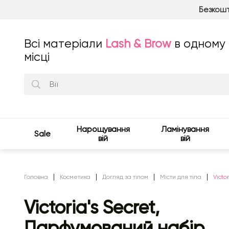
Безкошт
Всі матеріали
Lash & Brow
в одному
місці
Нарощування
Ламінування
Sale
вій
вій
Головна
Косметика
Догляд за тілом
Місти для тіла
Victo
Victoria's Secret,
Парфумований набір