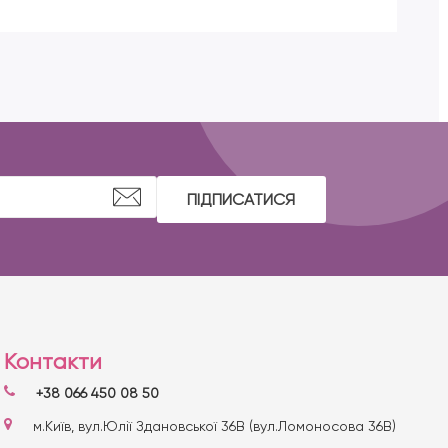
ПІДПИСАТИСЯ
Контакти
+38 066 450 08 50
м.Київ, вул.Юлії Здановської 36В (вул.Ломоносова 36В)