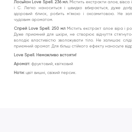
Лосьйон Love Spell. 236 мл.
Містить екстракти алое, вівса і
і C. Легко наноситься і швидко вбирається, дуже доб
здоровий блиск, робить м'якою і оксамитовою. Не зал
чудовим ароматом.
Спрей Love Spell. 250 мл
Містить екстракт алое віра і р
Дуже приємний для шкіри, не створює відчуття стягнутос
володіє властивістю зволожувати тіло. Не залишає слідів
приємний аромат. Для більш стійкого ефекту наносьте відр
Love Spell. Неможливо встояти!
Аромат:
фруктовий, квітковий
Ноти:
цвіт вишні, свіжий персик.