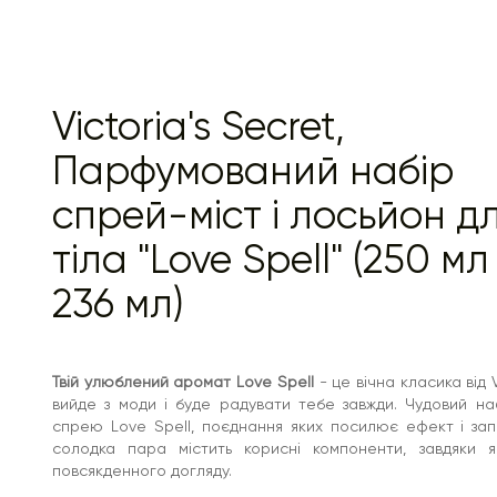
шкіри, не створює відчуття стягнутості і захищає від
подразнень, володіє властивістю зволожувати тіло. Не
залишає слідів на тілі й одязі. Забезпечує приємний
аромат. Для більш стійкого ефекту наносьте відразу
після душу.
Love Spell. Неможливо встояти!
Victoria's Secret,
Аромат:
фруктовий, квітковий
Парфумований набір
Ноти:
цвіт вишні, свіжий персик.
спрей-міст і лосьйон д
тіла "Love Spell" (250 мл
236 мл)
Твій улюблений аромат Love Spell
- це вічна класика від V
вийде з моди і буде радувати тебе завжди. Чудовий наб
спрею Love Spell, поєднання яких посилює ефект і за
солодка пара містить корисні компоненти, завдяки я
повсякденного догляду.