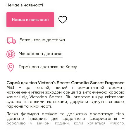
Немає в наявності
Немає в наявності
Безкоштовна доставка
Міжнародна доставка
Термінова доставка по Києву
Спрей для тіла Victoria's Secret Camellia Sunset Fragrance
Mist
- це теплий, ніжний і романтичний аромат,
натхненний м’яким заходом сонця та витонченою красою
камелії від Victoria's Secret. Він огортає шкіру квітковою
вуаллю з теплими відтінками, даруючи відчуття спокою,
гармонії та жіночності.
Легка формула освіжає та делікатно ароматизує тіло,
ідеально підходить для щоденного використання —
особливо у вечірні години, коли хочеться м’якого,
заспокійливого звучання.