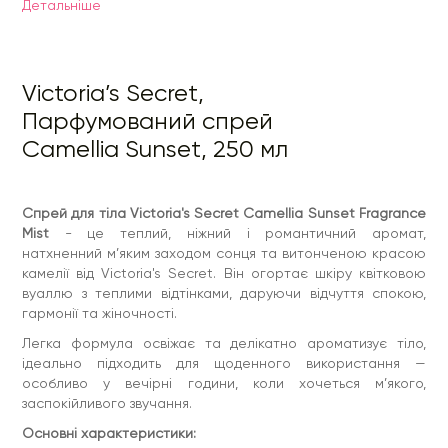
Детальнiше
Основні характеристики:
• Тип аромату: квітковий, теплий
• Ароматичні ноти: камелія, теплі сонячні акорди
Victoria’s Secret,
• М’яке, ненав’язливе звучання
Парфумований спрей
• Освіжає та залишає делікатний ароматний шлейф
Camellia Sunset, 250 мл
• Підходить для щоденного використання
• Ідеальний для будь-якої пори року
Victoria's Secret Camellia Sunset Fragrance Mist - чудовий
вибір для тих, хто любить ніжні, теплі та жіночні аромати.
Спрей для тіла Victoria's Secret Camellia Sunset Fragrance
Він наповнює день відчуттям затишку, спокою та
Mist
- це теплий, ніжний і романтичний аромат,
романтичного настрою.
натхненний м’яким заходом сонця та витонченою красою
камелії від Victoria's Secret. Він огортає шкіру квітковою
вуаллю з теплими відтінками, даруючи відчуття спокою,
гармонії та жіночності.
Легка формула освіжає та делікатно ароматизує тіло,
ідеально підходить для щоденного використання —
особливо у вечірні години, коли хочеться м’якого,
заспокійливого звучання.
Основні характеристики: