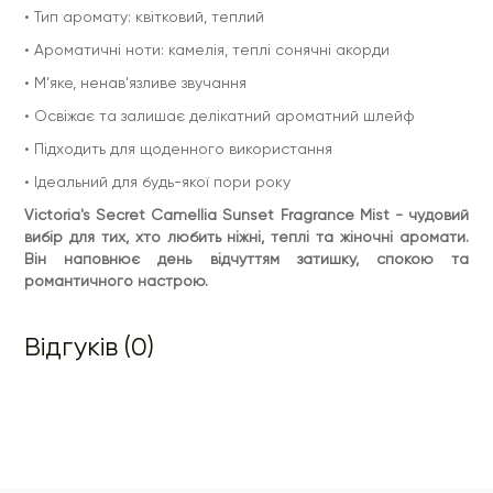
• Тип аромату: квітковий, теплий
• Ароматичні ноти: камелія, теплі сонячні акорди
• М’яке, ненав’язливе звучання
• Освіжає та залишає делікатний ароматний шлейф
• Підходить для щоденного використання
• Ідеальний для будь-якої пори року
Victoria's Secret Camellia Sunset Fragrance Mist - чудовий
вибір для тих, хто любить ніжні, теплі та жіночні аромати.
Він наповнює день відчуттям затишку, спокою та
романтичного настрою.
Відгуків (0)