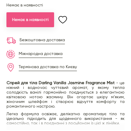
Немає в наявності
Немає в наявності
Безкоштовна доставка
Міжнародна доставка
Термінова доставка по Києву
Спрей для тіла Darling Vanilla Jasmine Fragrance Mist
- це
ніжний і водночас чуттєвий аромат, у якому тепла
солодкість ванілі гармонійно поєднується з елегантною
квітковою нотою жасмину. Він огортає шкіру м’яким,
жіночним шлейфом і створює відчуття комфорту та
романтичного настрою.
Легка формула освіжає, делікатно ароматизує тіло та
ідеально підходить для щоденного використання - як
самостійно, так і в поєднанні з лосьйоном із цієї ж лінійки.
Основні характеристики: