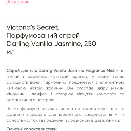
Детальнiше
• Тип аромату: квітково-ванільний, ніжний
• Ароматичні ноти: ваніль, жасмин
• Легке, м’яке звучання без нав’язливості
Victoria’s Secret,
• Освіжає та дарує приємний аромат протягом дня
Парфумований спрей
• Ідеальний для щоденного використання
Darling Vanilla Jasmine, 250
• Підходить для будь-якої пори року
мл
Спрей для тіла Darling Vanilla Jasmine Fragrance Mist
- це
ніжний і водночас чуттєвий аромат, у якому тепла
солодкість ванілі гармонійно поєднується з елегантною
квітковою нотою жасмину. Він огортає шкіру м’яким,
жіночним шлейфом і створює відчуття комфорту та
романтичного настрою.
Легка формула освіжає, делікатно ароматизує тіло та
ідеально підходить для щоденного використання - як
самостійно, так і в поєднанні з лосьйоном із цієї ж лінійки.
Основні характеристики: