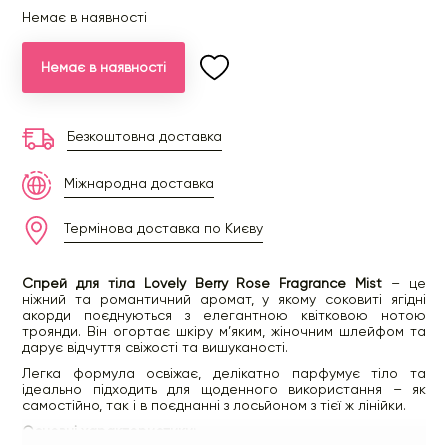
Немає в наявності
Немає в наявності
Безкоштовна доставка
Міжнародна доставка
Термінова доставка по Києву
Спрей для тіла Lovely Berry Rose Fragrance Mist
– це
ніжний та романтичний аромат, у якому соковиті ягідні
акорди поєднуються з елегантною квітковою нотою
троянди. Він огортає шкіру м’яким, жіночним шлейфом та
дарує відчуття свіжості та вишуканості.
Легка формула освіжає, делікатно парфумує тіло та
ідеально підходить для щоденного використання – як
самостійно, так і в поєднанні з лосьйоном з тієї ж лінійки.
Основні характеристики: