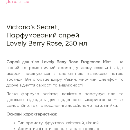
Детальнiше
Тип аромату: фруктово-квітковий, ніжний
Ароматичні ноти: солодкі ягоди, троянда
Легке, жіночне звучання без нав’язливості
Освіжає та залишає приємний аромат на шкірі
Підходить для щоденного використання
Victoria’s Secret,
Ідеально підходить для будь-якої пори року
Об’єм:
Парфумований спрей
250 мл
Lovely Berry Rose, 250 мл
Спрей для тіла Lovely Berry Rose Fragrance Mist
– це
ніжний та романтичний аромат, у якому соковиті ягідні
акорди поєднуються з елегантною квітковою нотою
троянди. Він огортає шкіру м’яким, жіночним шлейфом та
дарує відчуття свіжості та вишуканості.
Легка формула освіжає, делікатно парфумує тіло та
ідеально підходить для щоденного використання – як
самостійно, так і в поєднанні з лосьйоном з тієї ж лінійки.
Основні характеристики:
Тип аромату: фруктово-квітковий, ніжний
Ароматичні ноти: солодкі ягоди, троянда