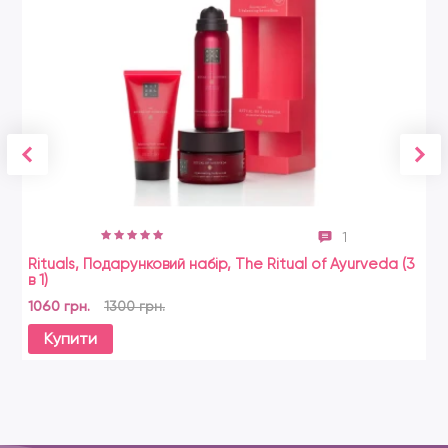
1
Rituals, Подарунковий набір, The Ritual of Ayurveda (3
Лу
в 1)
4 
1060 грн.
1300 грн.
Купити