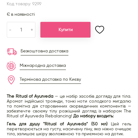
Код товару: 9299
Є в наявності
-
+
Купити
Безкоштовна доставка
Міжнародна доставка
Термінова доставка по Києву
The Ritual of Ayurveda
— це набір засобів догляду для тіла.
Аромат індійської троянди, тонкі ноти солодкого мигдалю
та помітна дія старовинних аюрведичних компонентів —
забезпечте своєму тілу розкішний догляд із набором The
Ritual of Ayurveda Rebalancing!
До набору входить:
Гель для душу "Ritual of Ayurveda" (50 мл)
Цей гель
перетворюється на густу, насичену піну, яка ніжно очищає
тіло, залишає шкіру зволоженою та приємною на дотик.