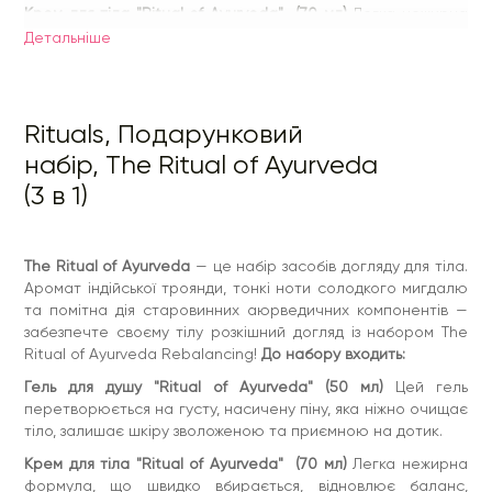
Крем для тіла "Ritual of Ayurveda" (70 мл)
Легка нежирна
формула, що швидко вбирається, відновлює баланс,
Детальнiше
омолоджує та розслаблює шкіру. Насичена розкішною
сумішшю індійської троянди та гімалайського меду,
формула гармонує, забезпечує тривале зволоження, а
також надає делікатний аромат для підняття духу та тіла.
Rituals, Подарунковий
Скраб для тіла «Ritual of Ayurveda» (125 мл)
набір, The Ritual of Ayurveda
(3 в 1)
The Ritual of Ayurveda
— це набір засобів догляду для тіла.
Аромат індійської троянди, тонкі ноти солодкого мигдалю
та помітна дія старовинних аюрведичних компонентів —
забезпечте своєму тілу розкішний догляд із набором The
Ritual of Ayurveda Rebalancing!
До набору входить:
Гель для душу "Ritual of Ayurveda" (50 мл)
Цей гель
перетворюється на густу, насичену піну, яка ніжно очищає
тіло, залишає шкіру зволоженою та приємною на дотик.
Крем для тіла "Ritual of Ayurveda" (70 мл)
Легка нежирна
формула, що швидко вбирається, відновлює баланс,