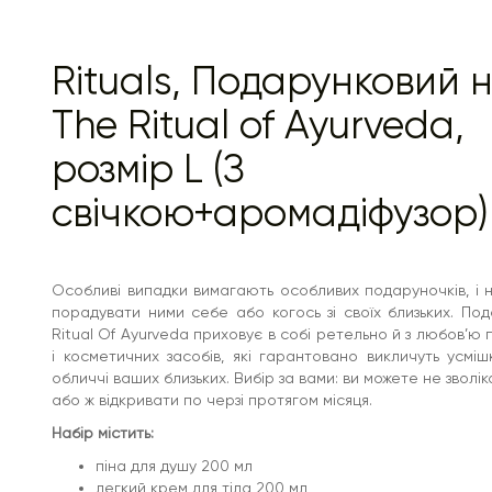
глибоко зволожує шкіру
інтенсивно живить та пом'якшує
повертає шкірі пружність
чудовий вибір для подарунка
Rituals, Подарунковий н
потішить будь-яку жінку
для комплексного догляду за шкірою
для інтенсивного зволоження
The Ritual of Ayurveda,
має приємний аромат
ідеальний вибір для подарунка
розмір L (З
Спосіб використання:
кожен продукт із косметичного
набору слід використовувати за призначенням,
свічкою+аромадіфузор)
дотримуючись інструкції на етикетці.
Особливі випадки вимагають особливих подаруночків, і 
порадувати ними себе або когось зі своїх близьких. По
Ritual Of Ayurveda приховує в собі ретельно й з любов’ю 
і косметичних засобів, які гарантовано викличуть усмі
обличчі ваших близьких. Вибір за вами: ви можете не зволік
або ж відкривати по черзі протягом місяця.
Набір містить:
піна для душу 200 мл
легкий крем для тіла 200 мл