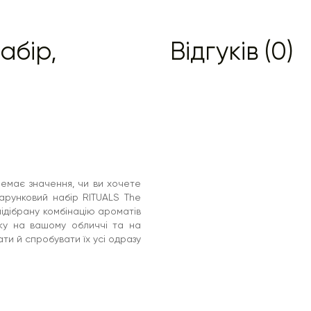
абір,
Відгуків (0)
немає значення, чи ви хочете
дарунковий набір RITUALS The
підібрану комбінацію ароматів
шку на вашому обличчі та на
ати й спробувати їх усі одразу