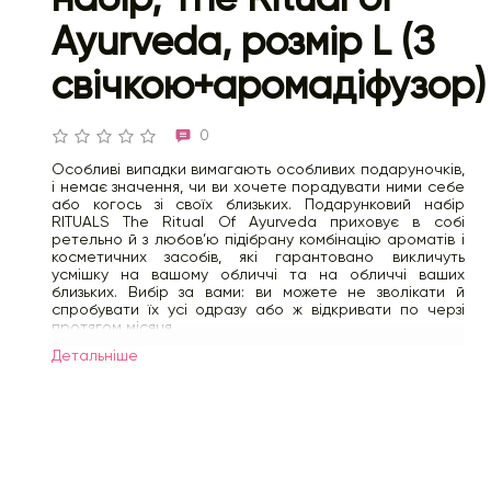
Ayurveda, розмір L (З
свічкою+аромадіфузор)
0
Особливі випадки вимагають особливих подаруночків,
і немає значення, чи ви хочете порадувати ними себе
або когось зі своїх близьких. Подарунковий набір
RITUALS The Ritual Of Ayurveda приховує в собі
ретельно й з любов’ю підібрану комбінацію ароматів і
косметичних засобів, які гарантовано викличуть
усмішку на вашому обличчі та на обличчі ваших
близьких. Вибір за вами: ви можете не зволікати й
спробувати їх усі одразу або ж відкривати по черзі
протягом місяця.
Набір містить:
Детальнiше
піна для душу 200 мл
легкий крем для тіла 200 мл
aроматична свічка 140 гр
aромадифузор з наповненням 70 мл
Властивості: