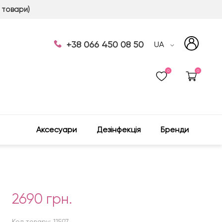
 товари)
+38 066 450 08 50
UA
0
0
Аксесуари
Дезінфекція
Бренди
2690 грн.
Код товару: 11597