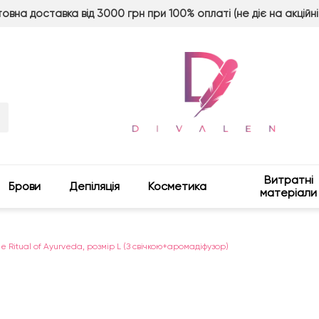
овна доставка від 3000 грн при 100% оплаті (не діє на акційні
Витратні
Брови
Депіляція
Косметика
матеріали
e Ritual of Ayurveda, розмір L (З свічкою+аромадіфузор)