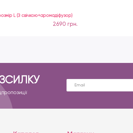
 розмір L (З свічкою+аромадіфузор)
2690 грн.
ОЗСИЛКУ
цпропозиції