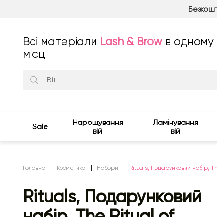
Безкошт
Всі матеріали
Lash & Brow
в одному
місці
Нарощування
Ламінування
Sale
вій
вій
Головна
Косметика
Набори
Rituals, Подарунковий набір, Th
Rituals, Подарунковий
набір, The Ritual of