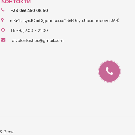
Контакти
+38 066 450 08 50
м.Київ, вул.Юлії Здановської 36В (вул.Ломоносова 36В)
Пн-Нд 9:00 - 21:00
divalenlashes@gmail.com
 & Brow