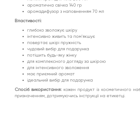
aроматична свічка 140 гр
aромадифузор з наповненням 70 мл
Властивості:
глибоко зволожує шкіру
інтенсивно живить та пом'якшує
повертає шкірі пружність
чудовий вибір для подарунка
потішить будь-яку жінку
для комплексного догляду за шкірою
для інтенсивного зволоження
має приємний аромат
ідеальний вибір для подарунка
Спосіб використання:
кожен продукт із косметичного наб
призначенням, дотримуючись інструкції на етикетці.