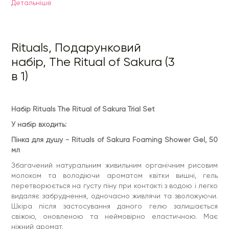
Детальнiше
свіжою, оновленою та неймовірно еластичною. Має
ніжний аромат.
Скраб для тіла – Rituals The Ritual of Sakura Body Scrub,
125 мл
Rituals, Подарунковий
Скраб був розроблений для м'якого лущення, зволоження
та живлення шкіри, завдяки пом'якшувальним маслам, що
набір, The Ritual of Sakura (3
входять до складу засобу. Він збагачений живильним
рисовим молоком, яке робить вашу шкіру м'якою,
в 1)
еластичною і надає їй здорового блиску. Скраб має
свіжий, солодкий та ніжний аромат квітучої вишні та
рисового молока.
Набір Rituals The Ritual of Sakura Trial Set
Крем для тіла - Rituals The Ritual Of Sakura 70 мл
Цей крем для тіла створений на основі унікального
У набір входить:
поєднання зволожуючих інгредієнтів та вітамінів, які
зроблять вашу шкіру неймовірно гладкою, свіжою та
Пінка для душу - Rituals of Sakura Foaming Shower Gel, 50
оновленою. Його основним елементом є азіатська
мл
центелла, яка багата амінокислотами та бета-каротином.
Доведено, що крем заспокоює запалення, прискорює
Збагачений натуральним живильним органічним рисовим
загоєння ран, стимулює ріст нових клітин, накопичує
молоком та володіючи ароматом квітки вишні, гель
колаген, покращує кровообіг та зміцнює шкіру. Крем
перетворюється на густу піну при контакті з водою і легко
наповнений солодким ароматом квіток вишні та рисового
видаляє забруднення, одночасно живлячи та зволожуючи.
молока.
Шкіра після застосування даного гелю залишається
свіжою, оновленою та неймовірно еластичною. Має
ніжний аромат.