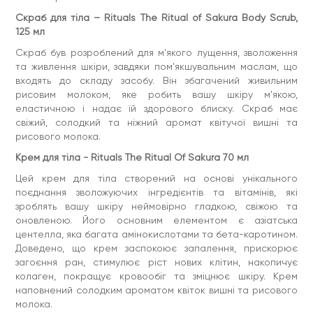
Скраб для тіла – Rituals The Ritual of Sakura Body Scrub,
125 мл
Скраб був розроблений для м'якого лущення, зволоження
та живлення шкіри, завдяки пом'якшувальним маслам, що
входять до складу засобу. Він збагачений живильним
рисовим молоком, яке робить вашу шкіру м'якою,
еластичною і надає їй здорового блиску. Скраб має
свіжий, солодкий та ніжний аромат квітучої вишні та
рисового молока.
Крем для тіла - Rituals The Ritual Of Sakura 70 мл
Цей крем для тіла створений на основі унікального
поєднання зволожуючих інгредієнтів та вітамінів, які
зроблять вашу шкіру неймовірно гладкою, свіжою та
оновленою. Його основним елементом є азіатська
центелла, яка багата амінокислотами та бета-каротином.
Доведено, що крем заспокоює запалення, прискорює
загоєння ран, стимулює ріст нових клітин, накопичує
колаген, покращує кровообіг та зміцнює шкіру. Крем
наповнений солодким ароматом квіток вишні та рисового
молока.