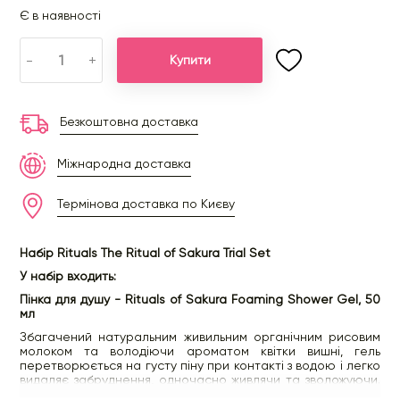
Є в наявності
-
+
Купити
Безкоштовна доставка
Міжнародна доставка
Термінова доставка по Києву
Набір Rituals The Ritual of Sakura Trial Set
У набір входить:
Пінка для душу - Rituals of Sakura Foaming Shower Gel, 50
мл
Збагачений натуральним живильним органічним рисовим
молоком та володіючи ароматом квітки вишні, гель
перетворюється на густу піну при контакті з водою і легко
видаляє забруднення, одночасно живлячи та зволожуючи.
Шкіра після застосування даного гелю залишається