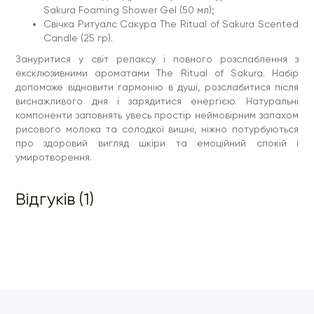
Sakura Foaming Shower Gel (50 мл);
Свічка Ритуалс Сакура The Ritual of Sakura Scented
Candle (25 гр).
Зануритися у світ релаксу і повного розслаблення з
ексклюзивними ароматами The Ritual of Sakura. Набір
допоможе відновити гармонію в душі, розслабитися після
виснажливого дня і зарядитися енергією. Натуральні
компоненти заповнять увесь простір неймовірним запахом
рисового молока та солодкої вишні, ніжно потурбуються
про здоровий вигляд шкіри та емоційний спокій і
умиротворення.
Відгуків (1)