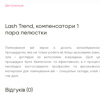
Детальнiше
Lash Trend, компенсатори 1
пара пелюстки
Ламінування вій зараз є досить затребуваною
процедурою, яка не тільки робить вії більш красивими зовні,
але і доглядає за волосками зсередини. Щоб ця
процедура була безпечною та ефективною, в її процесі
необхідно застосовувати професійні та високоякісні
матеріали для ламінування вій - спеціальні склади, клей і
так далі.
Відгуків (0)