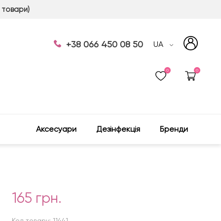
 товари)
+38 066 450 08 50
UA
0
0
Аксесуари
Дезінфекція
Бренди
165 грн.
Код товару: 11441