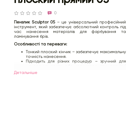
0
Пензлик Sculptor 05
– це універсальний професійний
інструмент, який забезпечує абсолютний контроль під
час нанесення матеріалів для фарбування та
ламінування брів.
Особливості та переваги:
Тонкий плоский кінчик – забезпечує максимальну
точність нанесення.
Підходить для різних процедур – зручний для
нанесення пасти або коректора при розмітці
брів.
Детальнiше
Зручний у роботі з ламі-продукцією – допомагає
акуратно знімати склад після ламінування.
Оптимальні розміри ворсу – дозволяють досягти
ідеальної точності у роботі.
Характеристики:
Довжина ворсу: 6 мм
Ширина ворсу: 7 мм
Довжина пензля: 18,8 см
Пензлик Sculptor 05 – це ідеальний вибір для
професіоналів, які прагнуть отримати бездоганні
результати у фарбуванні та ламінуванні брів.