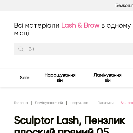
Безкошт
Всі матеріали
Lash & Brow
в одному
місці
Нарощування
Ламінування
Sale
вій
вій
Головна
Ламінування вій
Інструменти
Пензлики
Sculpt
Sculptor Lash, Пензлик
плоский прямий 05