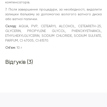
компенсаторів.
7. Після завершення процедури, за необхідності, видалити
залишки бальзаму за допомогою вологого ватного диска
або ватної палички.
Склад:
AQUA, PVP, CETEARYL ALCOHOL, CETEARETH-25,
GLYCERIN, PROPYLENE GLYCOL, PHENOXYETHANOL,
ETHYLHEXYLGLYCERIN, SODIUM CHLORIDE, SODIUM SULFATE,
PARFUM, CI 47005, CI 61570.
Об'єм:
10 г
Відгуків (3)