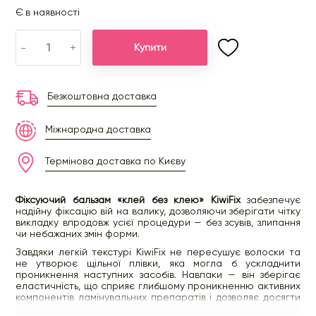
Є в наявності
-
+
Купити
Безкоштовна доставка
Міжнародна доставка
Термінова доставка по Києву
Фіксуючий бальзам «клей без клею» KiwiFix
забезпечує
надійну фіксацію вій на валику, дозволяючи зберігати чітку
викладку впродовж усієї процедури — без зсувів, злипання
чи небажаних змін форми.
Завдяки легкій текстурі KiwiFix не пересушує волоски та
не утворює щільної плівки, яка могла б ускладнити
проникнення наступних засобів. Навпаки — він зберігає
еластичність, що сприяє глибшому проникненню активних
компонентів ламінувальних препаратів і дозволяє досягти
максимального ефекту.