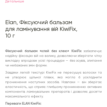
Детальнiше
Переваги ELAN KiwiFix:
- Не засихає та не утворює щільної плівки
- Забезпечує ефективну роботу засобів для ламінування
Elan, Фіксуючий бальзам
- Комфортна консистенція дозволяє виконати викладку
швидко і легко
для ламінування вій KiwiFix,
- Можна прочісувати вії впродовж усієї процедури
10 г
- Швидка та точна викладка
- Підходить для вій різної щільності
- Легко змивається
Фіксуючий бальзам «клей без клею» KiwiFix
забезпечує
надійну фіксацію вій на валику, дозволяючи зберігати чітку
Застережні заходи:
використовувати захисні рукавички.
викладку впродовж усієї процедури — без зсувів, злипання
Тільки для зовнішнього застосування. Уникати контакту з
очима. При потраплянні в очі негайно промити їх водою. У
чи небажаних змін форми.
разі виникнення алергічної реакції обов’язково
проконсультуватися з лікарем-дерматологом.
Завдяки легкій текстурі KiwiFix не пересушує волоски та
не утворює щільної плівки, яка могла б ускладнити
Рекомендації щодо зберігання: зберігати в сухому,
проникнення наступних засобів. Навпаки — він зберігає
недоступному для дітей місці при температурі від +5°С до
+25°С. Уникати потрапляння прямих сонячних променів.
еластичність, що сприяє глибшому проникненню активних
компонентів ламінувальних препаратів і дозволяє досягти
Спосіб застосування:
максимального ефекту.
1. Очистити вії за допомогою ÉLAN Detox-Mousse 2.0.
Видалити піну за допомогою ватного диска, змоченого
Переваги ELAN KiwiFix:
водою.