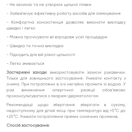
- Не засихає та не утворює щільної плівки
ВАЖЛИВО! За потреби додатково знежирити вії за
допомогою ÉLAN KERATIN CLEANER.
- Забезпечує ефективну роботу засобів для ламінування
2. Нанести фіксуючий бальзам тонким шаром на силіконові
- Комфортна консистенція дозволяє виконати викладку
валики та рівномірно розподілити його по їхній поверхні.
швидко і легко
3. Викласти вії на нанесений бальзам у потрібному
напрямку за допомогою мікробраша та аплікатора.
- Можна прочісувати вії впродовж усієї процедури
ВАЖЛИВО! Під час роботи з жорсткими або неслухняними
- Швидка та точна викладка
віями нанести товщий шар бальзаму, але уникати
надлишків, щоб не уповільнити дію першого компоненту
- Підходить для вій різної щільності
(Засіб 1).
- Легко змивається
4. Видалити залишки Засобу 1 спочатку сухою ватною
паличкою, а потім — паличкою, змоченою водою.
Застережні заходи:
використовувати захисні рукавички.
5. За потреби повторно викласти вії перед нанесенням
Тільки для зовнішнього застосування. Уникати контакту з
другого компоненту (Засіб 2).
очима. При потраплянні в очі негайно промити їх водою. У
разі виникнення алергічної реакції обов’язково
6. Виконати компенсацію вій після нанесення другого
компоненту (Засіб 2) за допомогою ватної хмаринки або
проконсультуватися з лікарем-дерматологом.
компенсаторів.
Рекомендації щодо зберігання: зберігати в сухому,
7. Після завершення процедури, за необхідності, видалити
недоступному для дітей місці при температурі від +5°С до
залишки бальзаму за допомогою вологого ватного диска
+25°С. Уникати потрапляння прямих сонячних променів.
або ватної палички.
Склад:
AQUA, PVP, CETEARYL ALCOHOL, CETEARETH-25,
Спосіб застосування:
GLYCERIN, PROPYLENE GLYCOL, PHENOXYETHANOL,