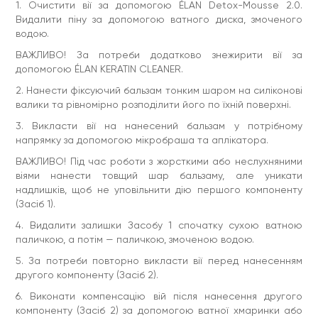
ETHYLHEXYLGLYCERIN, SODIUM CHLORIDE, SODIUM SULFATE,
1. Очистити вії за допомогою ÉLAN Detox-Mousse 2.0.
PARFUM, CI 47005, CI 61570.
Видалити піну за допомогою ватного диска, змоченого
водою.
Об'єм:
10 г
ВАЖЛИВО! За потреби додатково знежирити вії за
допомогою ÉLAN KERATIN CLEANER.
2. Нанести фіксуючий бальзам тонким шаром на силіконові
валики та рівномірно розподілити його по їхній поверхні.
3. Викласти вії на нанесений бальзам у потрібному
напрямку за допомогою мікробраша та аплікатора.
ВАЖЛИВО! Під час роботи з жорсткими або неслухняними
віями нанести товщий шар бальзаму, але уникати
надлишків, щоб не уповільнити дію першого компоненту
(Засіб 1).
4. Видалити залишки Засобу 1 спочатку сухою ватною
паличкою, а потім — паличкою, змоченою водою.
5. За потреби повторно викласти вії перед нанесенням
другого компоненту (Засіб 2).
6. Виконати компенсацію вій після нанесення другого
компоненту (Засіб 2) за допомогою ватної хмаринки або