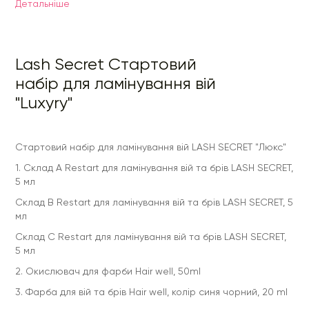
Детальнiше
3. Фарба для вій та брів Hair well, колір синя чорний, 20 ml
4. Клей для ламінування та біозавивки LASH SECRET, 5 мл
5. Аплікатор для завивки
Lash Secret Стартовий
6. Бігуді для ламінування вій, LASH SECRET (5 розмірів).
набір для ламінування вій
7. BTX Pro Cream LASH SECRET, 15 мл
"Luxyry"
Стартовий набір для ламінування вій LASH SECRET "Люкс"
1. Склад А Restart для ламінування вій та брів LASH SECRET,
5 мл
Склад B Restart для ламінування вій та брів LASH SECRET, 5
мл
Склад C Restart для ламінування вій та брів LASH SECRET,
5 мл
2. Окислювач для фарби Hair well, 50ml
3. Фарба для вій та брів Hair well, колір синя чорний, 20 ml