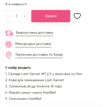
Є в наявності
-
+
Купити
Безкоштовна доставка
Міжнародна доставка
Термінова доставка по Києву
У набір входить:
1. Склади Lash Secret №1,2,3 у баночках по 5мл
2. Клей для ламінування Lash Secret
3. Силіконові бігуді Vivienne (8 пар)
4. Фарба синьо-чорна HairWell
5. Окислювач HairWell
6. Кремовий BTX Lash Secret (Pro Cream)