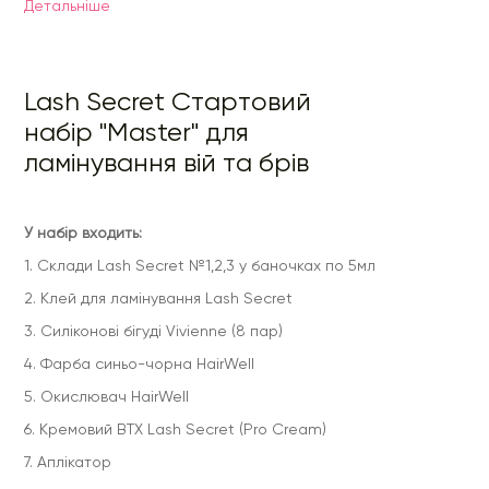
Детальнiше
7. Аплікатор
Lash Secret Стартовий
набір "Master" для
ламінування вій та брів
У набір входить:
1. Склади Lash Secret №1,2,3 у баночках по 5мл
2. Клей для ламінування Lash Secret
3. Силіконові бігуді Vivienne (8 пар)
4. Фарба синьо-чорна HairWell
5. Окислювач HairWell
6. Кремовий BTX Lash Secret (Pro Cream)
7. Аплікатор