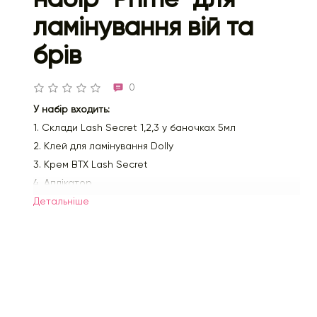
ламінування вій та
брів
0
У набір входить:
1. Склади Lash Secret 1,2,3 у баночках 5мл
2. Клей для ламінування Dolly
3. Крем BTX Lash Secret
4. Аплікатор
Детальнiше