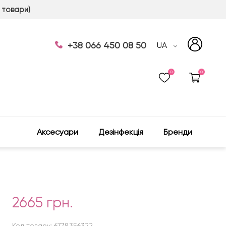
 товари)
+38 066 450 08 50
UA
0
0
Аксесуари
Дезінфекція
Бренди
2665 грн.
Код товару: 6778356322