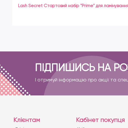
Lash Secret Стартовий набір "Prime" для ламінування 
ПІДПИШИСЬ НА Р
І отримуй інформацію про акції та спе
Клієнтам
Кабінет покупця