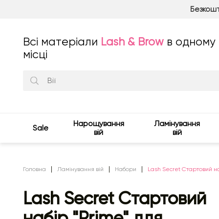
Безкошт
Всі матеріали
Lash & Brow
в одному
місці
Нарощування
Ламінування
Sale
вій
вій
Головна
Ламінування вій
Набори
Lash Secret Стартовий на
Lash Secret Стартовий
набір "Prime" для