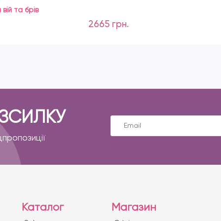
вій та брів
2665 грн.
ОЗСИЛКУ
цпропозиції
Каталог
Магазин