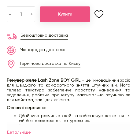
-
+
Купити
Безкоштовна доставка
Міжнародна доставка
Термінова доставка по Києву
Ремувер-желе Lash Zone BOY GIRL
– це інноваційний засіб
для швидкого та комфортного зняття штучних вій. Його
гелева текстура забезпечує простоту нанесення та
видалення, роблячи процедуру максимально зручною як
для майстра, так і для клієнта.
Основні переваги:
Дбайливо розчиняє клей та забезпечує легке зняття
вій без пошкодження натуральних.
Зручна гелева текстура: легко наноситься, не
розтікається та повністю очищується.
Детальнiше
Абсолютний комфорт: не викликає печіння та не