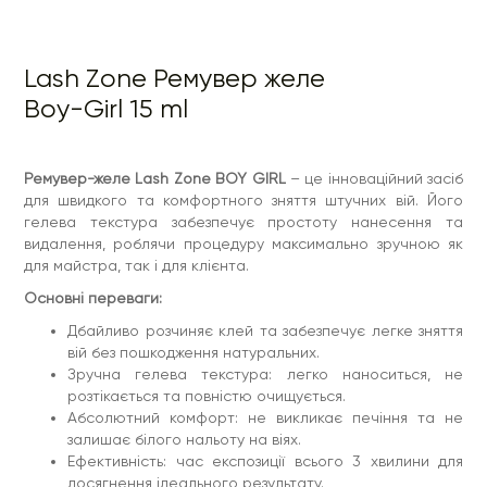
залишає білого нальоту на віях.
Ефективність: час експозиції всього 3 хвилини для
досягнення ідеального результату.
Цей ремувер стане ідеальним вибором для
Lash Zone Ремувер желе
професійних майстрів, які прагнуть забезпечити
своїм клієнтам комфорт і високий рівень
Boy-Girl 15 ml
обслуговування.
Lash Zone BOY GIRL – ваш надійний помічник у створенні
бездоганного образу!
Ремувер-желе Lash Zone BOY GIRL
– це інноваційний засіб
Країна виробник:
Південна Корея
для швидкого та комфортного зняття штучних вій. Його
Об'єм засобу:
15 мл
гелева текстура забезпечує простоту нанесення та
видалення, роблячи процедуру максимально зручною як
для майстра, так і для клієнта.
Основні переваги:
Дбайливо розчиняє клей та забезпечує легке зняття
вій без пошкодження натуральних.
Зручна гелева текстура: легко наноситься, не
розтікається та повністю очищується.
Абсолютний комфорт: не викликає печіння та не
залишає білого нальоту на віях.
Ефективність: час експозиції всього 3 хвилини для
досягнення ідеального результату.