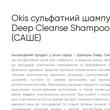
змивки з метою запобігання поверненню темного
пігменту. Шампунь ідеально підходить для роботи з
сивими волосками брів, тому що ефективно готує
кутикулу для нанесення барвників, робить волоски
Okis сульфатний шамп
м'якшими та прискорює реакцію. pH засобу - 7,6.
Переваги:
Deep Cleanse Shampoo
Зупинка реакцій: шампунь нейтралізує дію
(САШЕ)
освітлювальних засобів, зупиняючи хімічні реакції
та стабілізує колір, запобігаючи поверненню
темного пігменту у волоски брів.
Прискорення роботи: шампунь пом'якшує
жорсткі склоподібні волоски, завдяки чому
перший склад для ламінування працює на 30-
Інноваційний продукт у brow-сфері – Шампунь Deep Cl
50% швидше, а також полегшується процес
це професійний засіб для глибокого очищення шкіри, брів
викладання вій на валик.
до процедур освітлення, ламінування та фарбування. 
Глибоке очищення: ефективно видаляє та
формула ідеально видаляє залишки косметичних засобів,
нейтралізує залишки косметичних засобів та
забруднення, створюючи ідеальні умови для
хімічних компонентів. Ідеально розпушує кутикулярни
нанесення наступних продуктів, забезпечуючи
щільними, густими та сивими волосками, що прис
стійкий результат.
косметичних засобів. Прискорює реакцію першого складу
Забарвлення сивих брів: готує кутикулу сивих
жорсткими склоподібними волосками, а також полегшу
волосків до процедури, полегшуючи процес
фарбування.
валик завдяки пом'якшенню волосків. При роботі з кисл
для освітлення волосся даний продукт використовується 
Спосіб застосування:
використанні до процедури) та повної зупинки реакції 
Нанесіть невелику кількість шампуню та води на
розчинення залишків змивки з метою запобігання по