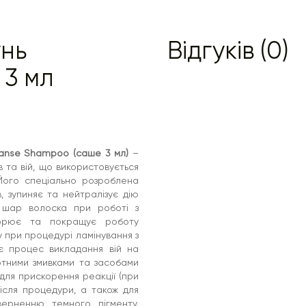
унь
Відгуків (0)
 3 мл
eanse Shampoo (саше 3 мл)
–
 та вій, що використовується
Його спеціально розроблена
 зупиняє та нейтралізує дію
й шар волоска при роботі з
корює та покращує роботу
 при процедурі ламінування з
є процес викладання вій на
отними змивками та засобами
для прискорення реакції (при
після процедури, а також для
верненню темного пігменту.