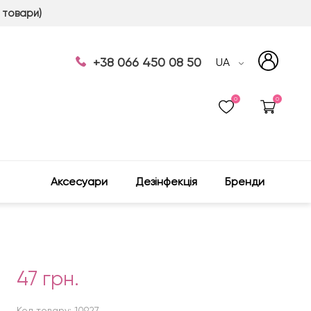
 товари)
+38 066 450 08 50
UA
0
0
Аксесуари
Дезінфекція
Бренди
47 грн.
Код товару: 10927