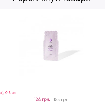
і), 0.8 мл
124 грн.
155 грн.