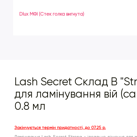
А також кондиціонери ізоаміл лаурат та ізоаміл кокоат.
Dlux МФІ (Стек голка вигнута)
УВАГА!
Засіб не призначений для слабких та тонких
вій! Рівень рН: 6,5-7,0
Lash Secret Склад B "St
для ламінування вій (са
0.8 мл
Закінчується термін придатності, до 07.25 р.
Ламінування Lash Secret Strong - ідеальне рішення для ж