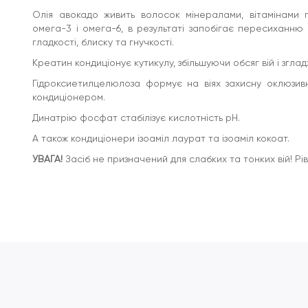
Олія авокадо живить волосок мінералами, вітамінами 
омега-3 і омега-6, в результаті запобігає пересиханню і
гладкості, блиску та гнучкості.
Креатин кондиціонує кутикулу, збільшуючи обсяг вій і зглад
Гідроксиетилцелюлоза формує на віях захисну оклюзивн
кондиціонером.
Динатрію фосфат стабілізує кислотність рН.
А також кондиціонери ізоаміл лаурат та ізоаміл кокоат.
УВАГА!
Засіб не призначений для слабких та тонких вій! Ріве