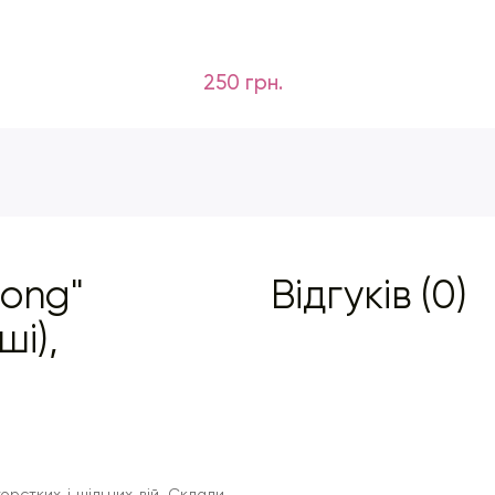
250 грн.
rong"
Відгуків (0)
ші),
орстких і щільних вій. Склади