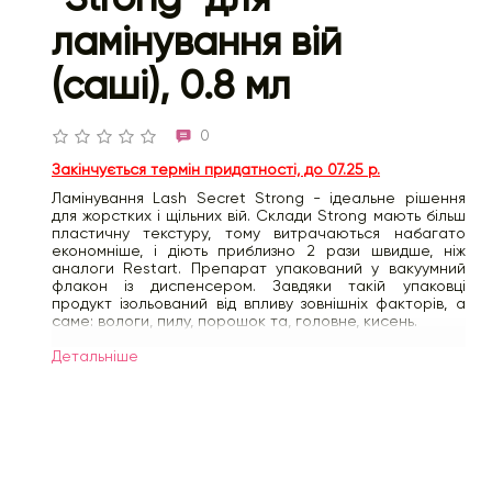
ламінування вій
(саші), 0.8 мл
0
Закінчується термін придатності, до 07.25 р.
Ламінування Lash Secret Strong - ідеальне рішення
для жорстких і щільних вій. Склади Strong мають більш
пластичну текстуру, тому витрачаються набагато
економніше, і діють приблизно 2 рази швидше, ніж
аналоги Restart. Препарат упакований у вакуумний
флакон із диспенсером. Завдяки такій упаковці
продукт ізольований від впливу зовнішніх факторів, а
саме: вологи, пилу, порошок та, головне, кисень.
Склад У серії Lash Secret Strong призначений для 2
Детальнiше
етапи ламінування – реновації, під час якої він:
- Відновлює дисульфідні зв'язки, заблоковані складом
А, і повертає вій пружність
- Закріплює амінокислоти та інші нутрієнти у
кератинових волокнах вії
- Фіксує завиток