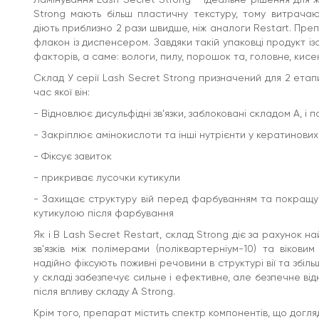
Strong мають більш пластичну текстуру, тому витрачаю
діють приблизно 2 рази швидше, ніж аналоги Restart. Пре
флакон із диспенсером. Завдяки такій упаковці продукт ізо
факторів, а саме: вологи, пилу, порошок та, головне, кисе
Склад У серії Lash Secret Strong призначений для 2 етапи
час якої він:
- Відновлює дисульфідні зв'язки, заблоковані складом А, і 
- Закріплює амінокислоти та інші нутрієнти у кератинових 
- Фіксує завиток
- прикриває лусочки кутикули
- Захищає структуру вій перед фарбуванням та покращує
кутикулою після фарбування
Як і В Lash Secret Restart, склад Strong діє за рахунок н
зв'язків між полімерами (поліквартерніум-10) та вікови
надійно фіксують поживні речовини в структурі вії та збіл
у складі забезпечує сильне і ефективне, але безпечне відн
після впливу складу А Strong.
Крім того, препарат містить спектр компонентів, що догля