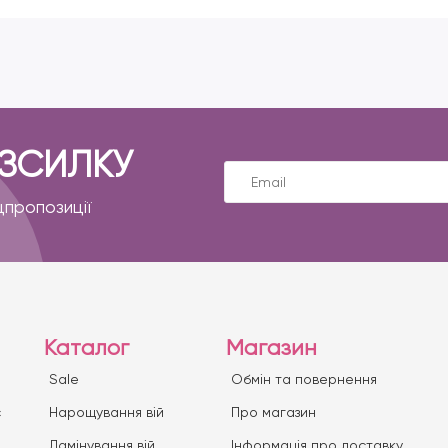
ОЗСИЛКУ
цпропозиції
Каталог
Магазин
Sale
Обмін та повернення
с
Нарощування вій
Про магазин
Ламінування вій
Iнформація про доставку