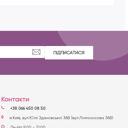
ПІДПИСАТИСЯ
Контакти
+38 066 450 08 50
м.Київ, вул.Юлії Здановської 36В (вул.Ломоносова 36В)
Пн-Нд 9:00 - 21:00