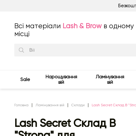
Безкошт
Всі матеріали
Lash & Brow
в одному
місці
Нарощування
Ламінування
Sale
вій
вій
Головна
Ламінування вій
Склади
Lash Secret Склад B "Stro
Lash Secret Склад B
"Strong" для