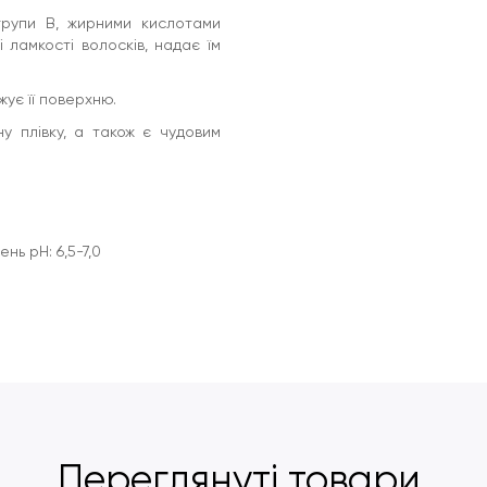
групи В, жирними кислотами
 ламкості волосків, надає їм
жує її поверхню.
у плівку, а також є чудовим
нь рН: 6,5-7,0
Переглянуті товари