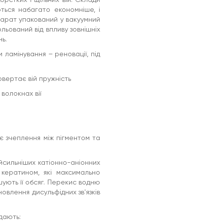
ться набагато економніше, і
парат упакований у вакуумний
льований від впливу зовнішніх
нь.
 ламінування – реновації, під
повертає вій пружність
волокнах вії
 зчеплення між пігментом та
айсильніших катіонно-аніонних
м кератином, які максимально
ьшують її обсяг. Перекис водню
овлення дисульфідних зв'язків
дають: