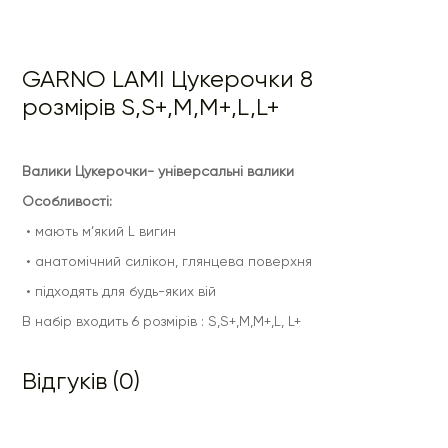
GARNO LAMI Цукерочки 8
розмірів S,S+,M,M+,L,L+
Валики Цукерочки- універсальні валики
Особливості:
• мають м’який L вигин
• анатомічний силікон, глянцева поверхня
• підходять для будь-яких вій
В набір входить 6 розмірів : S,S+,M,M+,L, L+
Відгуків (0)