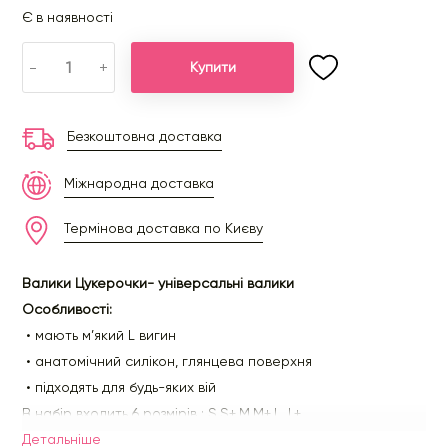
Є в наявності
-
+
Купити
Безкоштовна доставка
Міжнародна доставка
Термінова доставка по Києву
Валики Цукерочки- універсальні валики
Особливості:
• мають м’який L вигин
• анатомічний силікон, глянцева поверхня
• підходять для будь-яких вій
В набір входить 6 розмірів : S,S+,M,M+,L, L+
Детальнiше