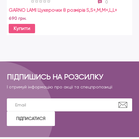
0
GARNO LAMI Цукерочки 8 розмірів S,S+,M,M+,L,L+
690 грн.
Купити
ПІДПИШИСЬ НА РОЗСИЛКУ
І отримуй інформацію про акції та спецпропозиції
ПІДПИСАТИСЯ