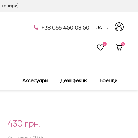
 товари)
+38 066 450 08 50
UA
0
0
Аксесуари
Дезінфекція
Бренди
430 грн.
Код товару: 11734