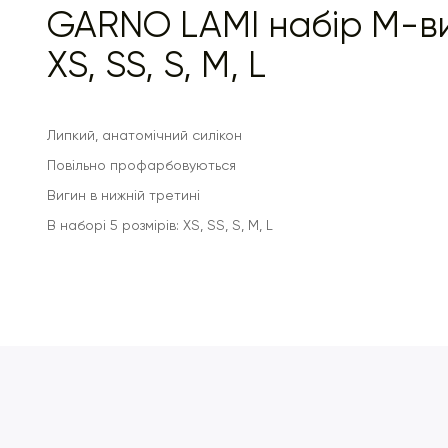
GARNO LAMI набір M-в
XS, SS, S, M, L
Липкий, анатомічний силікон
Повільно профарбовуються
Вигин в нижній третині
В наборі 5 розмірів: XS, SS, S, M, L