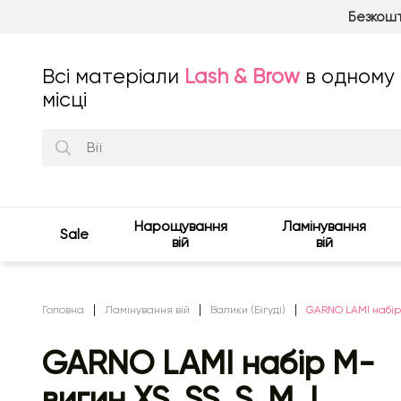
Безкошт
Всі матеріали
Lash & Brow
в одному
місці
Нарощування
Ламінування
Sale
вій
вій
Головна
Ламінування вій
Валики (Бігуді)
GARNO LAMI набір M
GARNO LAMI набір M-
вигин XS, SS, S, M, L