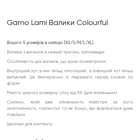
повільно
Ідеальні для контенту
Garno Lami Валики Colourful
Всього 5 розмірів в наборі (XS/S/M/L/XL)
Валики з вигином в нижній третині, каплевидні
Особливість цих валиків, що вони асиметричні.
Внутрішній кут в них більш плоскіший, а зовнішній кут більш
випуклий. Це безперечно їх перевага серед схожих по
формі
Мають широку розмірну сітку від XS (для маленьких)
Силікон, який вже обожнюють майстри за його
анатомічність, «липкість» та як бонус, він фарбується дуже
повільно
Ідеальні для контенту