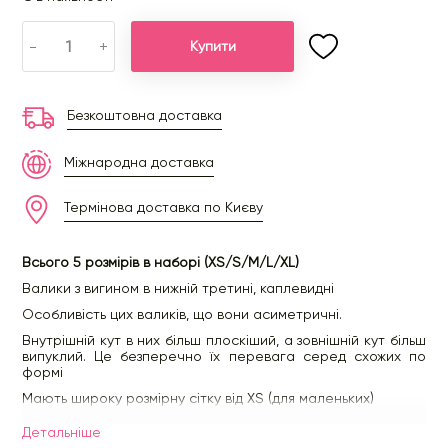
-
+
Купити
Безкоштовна доставка
Міжнародна доставка
Термінова доставка по Києву
Всього 5 розмірів в наборі (XS/S/M/L/XL)
Валики з вигином в нижній третині, каплевидні
Особливість цих валиків, що вони асиметричні.
Внутрішній кут в них більш плоскіший, а зовнішній кут більш
випуклий. Це безперечно їх перевага серед схожих по
формі
Мають широку розмірну сітку від XS (для маленьких)
Силікон, який вже обожнюють майстри за його
Детальнiше
анатомічність, «липкість» та як бонус, він фарбується дуже