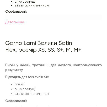
вниз ростущі
вії з власним вигином
Особливості:
Силікон повільно фарбується - довше зберігає
естетичний вигляд;
Детальнiше
Еластичний та анатомічний матеріал - щільне
прилягання без дискомфорту;
Ідеальні для контенту - виглядають естетично навіть
після багаторазового використання.
Garno Lami Валики Satin
Flex, розмір XS, SS, S+, M, M+
Вигин у нижній третині — для чистого, контрольованого
результату
Підходять для всіх типів вій:
прямі
вниз ростущі
вії з власним вигином
Особливості: