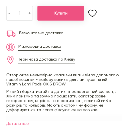
-
+
Купити
Безкоштовна доставка
Міжнародна доставка
Термінова доставка по Києву
Створюйте неймовірно красивий вигин вій за допомогою
нашої новинки - набору валиків для ламінування вій
Vitamin Lami Pads OKIS BROW
М'який і бархатистий на дотик гіпоалергенний силікон, з
яким приємно та зручно працювати, багаторазове
використання, міцність та еластичність, великий вибір
розмірів та кольорів. Мають анатомічну форму, не
деформуються та легко фіксуються на повіках.
Детальнiше
У набір входять силіконові валики у 6 різних розмірах для