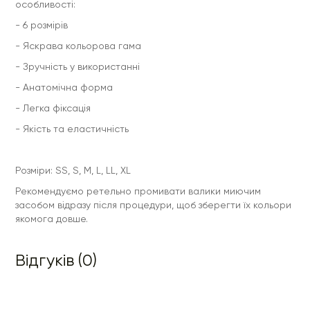
особливості:
- 6 розмірів
- Яскрава кольорова гама
- Зручність у використанні
- Анатомічна форма
- Легка фіксація
- Якість та еластичність
Розміри: SS, S, M, L, LL, XL
Рекомендуємо ретельно промивати валики миючим
засобом відразу після процедури, щоб зберегти їх кольори
якомога довше.
Відгуків (0)