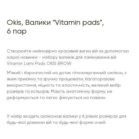
будь-якої довжини вій та будь-якої форми очей.
особливості:
Okis, Валики "Vitamin pads",
- 6 розмірів
6 пар
- Яскрава кольорова гама
- Зручність у використанні
- Анатомічна форма
Створюйте неймовірно красивий вигин вій за допомогою
нашої новинки - набору валиків для ламінування вій
- Легка фіксація
Vitamin Lami Pads OKIS BROW
- Якість та еластичність
М'який і бархатистий на дотик гіпоалергенний силікон, з
яким приємно та зручно працювати, багаторазове
Розміри: SS, S, M, L, LL, XL
використання, міцність та еластичність, великий вибір
Рекомендуємо ретельно промивати валики миючим
розмірів та кольорів. Мають анатомічну форму, не
засобом відразу після процедури, щоб зберегти їх кольори
деформуються та легко фіксуються на повіках.
якомога довше.
У набір входять силіконові валики у 6 різних розмірах для
будь-якої довжини вій та будь-якої форми очей.