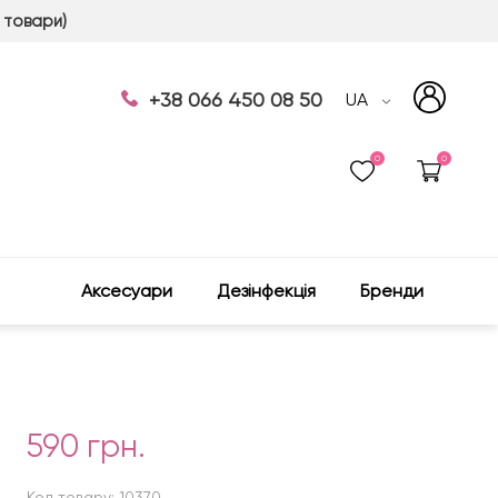
 товари)
+38 066 450 08 50
UA
0
0
Аксесуари
Дезінфекція
Бренди
590 грн.
Код товару: 10370