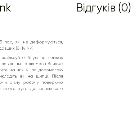
ink
Відгуків (0)
 5 пар, які не деформуються,
овших (6-14 мм).
афіксуйте бігуді на повіках
до зовнішнього якомога ближче
йте на них вії, за допомогою
кладіть вії на щипці. Після
вуючи рівну робочу поверхню
ішнього кута до зовнішнього