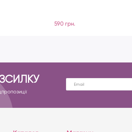
590 грн.
ОЗСИЛКУ
цпропозиції