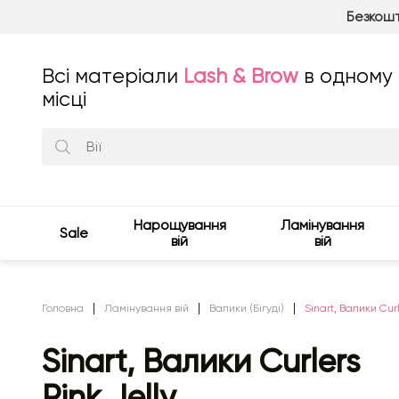
Безкошт
Всі матеріали
Lash & Brow
в одному
місці
Нарощування
Ламінування
Sale
вій
вій
Головна
Ламінування вій
Валики (Бігуді)
Sinart, Валики Curl
Sinart, Валики Curlers
Pink Jelly