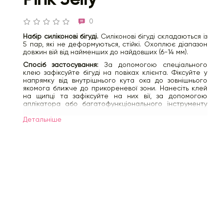
0
Набір силіконові бігуді.
Силіконові бігуді складаються із
5 пар, які не деформуються, стійкі. Охоплює діапазон
довжин вій від найменших до найдовших (6-14 мм).
Спосіб застосування:
За допомогою спеціального
клею зафіксуйте бігуді на повіках клієнта. Фіксуйте у
напрямку від внутрішнього кута ока до зовнішнього
якомога ближче до прикореневої зони. Нанесіть клей
на щипці та зафіксуйте на них вії, за допомогою
аплікатора або багатофункціонального інструменту
викладіть вії на щипці. Після закінчення процедури
зніміть вії з щипців, використовуючи рівну робочу
Детальнiше
поверхню аплікатора. Плавними рухами ватної
палички від внутрішнього кута до зовнішнього зніміть
бігуді з повік.
Склад:
м'який силікон