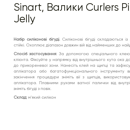
Sinart, Валики Curlers P
Jelly
Набір силіконові бігуді.
Силіконові бігуді складаються із
стійкі. Охоплює діапазон довжин вій від найменших до найд
Спосіб застосування:
За допомогою спеціального клею з
клієнта. Фіксуйте у напрямку від внутрішнього кута ока 
до прикореневої зони. Нанесіть клей на щипці та зафіксу
аплікатора або багатофункціонального інструменту ви
закінчення процедури зніміть вії з щипців, використо
аплікатора. Плавними рухами ватної палички від внутр
зніміть бігуді з повік.
Склад:
м'який силікон