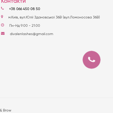
Контакти
+38 066 450 08 50
м.Київ, вул.Юлії Здановської 36В (вул.Ломоносова 36В)
Пн-Нд 9:00 - 21:00
divalenlashes@gmail.com
 & Brow