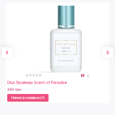
0
Dlux Праймер Scent of Paradise
Le
240 грн.
43
Нема в наявності