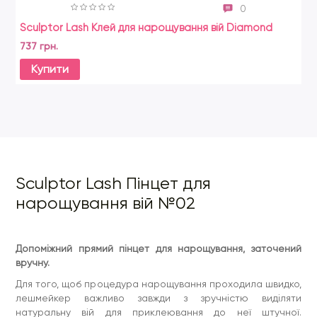
0
Sculptor Lash Клей для нарощування вій Diamond
Бо
737 грн.
56
Купити
Sculptor Lash Пінцет для
нарощування вій №02
Допоміжний прямий пінцет для нарощування, заточений
вручну.
Для того, щоб процедура нарощування проходила швидко,
лешмейкер важливо завжди з зручністю виділяти
натуральну вій для приклеювання до неї штучної.