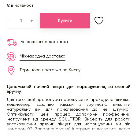
Є в наявності
-
+
Купити
Безкоштовна доставка
Міжнародна доставка
Термінова доставка по Києву
Допоміжний прямий пінцет для нарощування, заточений
вручну.
Для того, щоб процедура нарощування проходила швидко,
лешмейкер важливо завжди з зручністю виділяти
натуральну вій для приклеювання до неї штучної.
Оптимізувати цей процес допоможе професійний
інструмент від бренду SCULPTOR! Виберіть для роботи
високоякісний прямий пінцет для нарощування вій під
номером 02. Запропонований інструмент дозволить легко
та швидко розсувати волоски. Завдяки гострим тонким