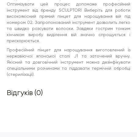
Оптимізувати цей процес допоможе професійний
інструмент від бренду SCULPTOR! Виберіть для роботи
високоякісний прямий пінцет для нарощування вій під
номером 02. Запропонований інструмент дозволить легко
та швидко розсувати волоски. Завдяки гострим тонким
кінчикам виробу виділення вій значно спрощується і
прискорюється.
Професійний пінцет для нарощування виготовлений із
нержавіючої японської сталі J1 та заточений вручну.
Якісний та довговічний інструмент можна дезінфікувати
спеціальними розчинами та піддавати термічній обробці
(стерилізації).
Відгуків (0)