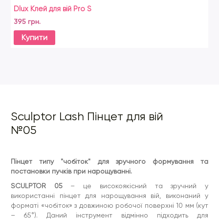
Dlux Клей для вій Pro S
Sh
395 грн.
31
Купити
Sculptor Lash Пінцет для вій
№05
Пінцет типу "чобіток" для зручного формування та
постановки пучків при нарощуванні.
SCULPTOR 05
– це високоякісний та зручний у
використанні пінцет для нарощування вій, виконаний у
форматі «чобіток» з довжиною робочої поверхні 10 мм (кут
– 65°). Даний інструмент відмінно підходить для