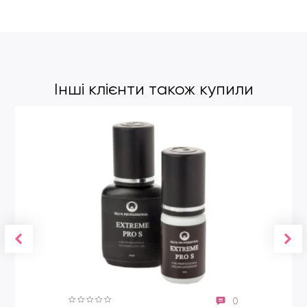
хірургічної сталі J1, яка не іржавіє. Завдяки цьому він може
зазнавати різних типів обробки – хімічної дезінфекції та
стерилізації під дією високих температур.
Інші клієнти також купили
0