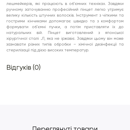
лешмейкерів, які працюють в об'ємних техніках. Завдяки
ручному заточуванню професійний пінцет легко утримує
велику кількість штучних волосків. Інструмент з чіпкими та
гострими кінчиками допомагає швидко та з комфортом
формувати об'ємні пучки, а потім приставляти їх до
натуральних вій. Пінцет виготовлений з японської
хірургічної сталі J1, яка не іржавіє. Завдяки цьому він може
зазнавати різних типів обробки – хімічної дезінфекції та
стерилізації під дією високих температур.
Відгуків (0)
Переглянуті товари