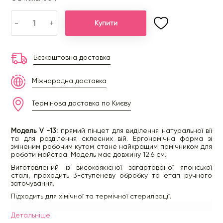
-
+
Купити
Безкоштовна доставка
Міжнародна доставка
Термінова доставка по Києву
Модель V -13:
прямий пінцет для виділення натуральної вії
та для розділення склеєних вій. Ергономічна форма зі
зміненим робочим кутом стане найкращим помічником для
роботи майстра. Модель має довжину 12.6 см.
Виготовлений із високоякісної загартованої японської
сталі, проходить 3-ступеневу обробку та етап ручного
заточування.
Підходить для хімічної та термічної стерилізації.
Країна виробник: Японія.
Детальнiше