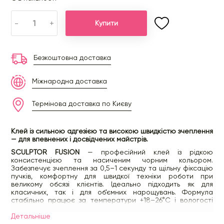
-
+
Купити
Безкоштовна доставка
Міжнародна доставка
Термінова доставка по Києву
Клей із сильною адгезією та високою швидкістю зчеплення
— для впевнених і досвідчених майстрів.
SCULPTOR FUSION
— професійний клей із рідкою
консистенцією та насиченим чорним кольором.
Забезпечує зчеплення за 0,5–1 секунду та щільну фіксацію
пучків, комфортну для швидкої техніки роботи при
великому обсязі клієнтів. Ідеально підходить як для
класичних, так і для об’ємних нарощувань. Формула
стабільно працює за температури +18–26°C і вологості
40–70%, забезпечуючи тривалу носку 6–7 тижнів.
Детальнiше
Використання:
занурте ніжку вії або сформований пучок у