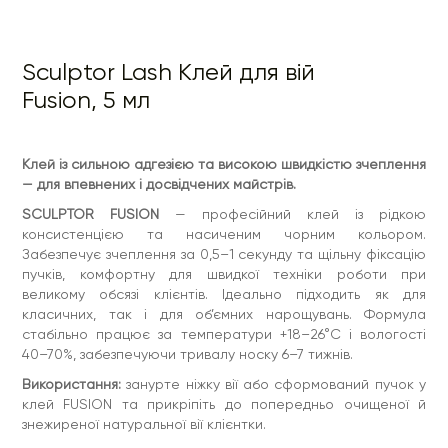
клей FUSION та прикріпіть до попередньо очищеної й
знежиреної натуральної вії клієнтки.
Sculptor Lash Клей для вій
Fusion, 5 мл
Клей із сильною адгезією та високою швидкістю зчеплення
— для впевнених і досвідчених майстрів.
SCULPTOR FUSION
— професійний клей із рідкою
консистенцією та насиченим чорним кольором.
Забезпечує зчеплення за 0,5–1 секунду та щільну фіксацію
пучків, комфортну для швидкої техніки роботи при
великому обсязі клієнтів. Ідеально підходить як для
класичних, так і для об’ємних нарощувань. Формула
стабільно працює за температури +18–26°C і вологості
40–70%, забезпечуючи тривалу носку 6–7 тижнів.
Використання:
занурте ніжку вії або сформований пучок у
клей FUSION та прикріпіть до попередньо очищеної й
знежиреної натуральної вії клієнтки.