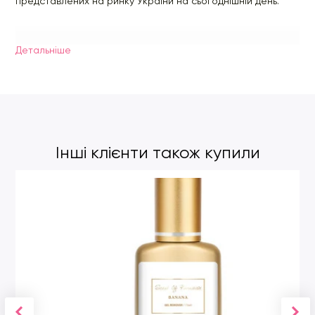
представлених на ринку України на сьогоднішній день.
Час експозиції 2-5 хвилини!!!
Детальнiше
Завдяки желеподібної консистениции цей ремувер легко
наноситься і економічно витрачається, а також знімає вії за
лічені хвилини.
Після зняття вій рекомендується видалити залишки засобу
за допомогою ватної палички, а після змити водою.
Інші клієнти також купили
Дуже економічний витрата
Не залишає слідів
Не пече
Дуже швидко знімає!
Об'єм: 15 ml