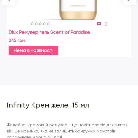
0
Dlux Ремувер гель Scent of Paradise
Sc
245 грн.
28
Нема в наявності
Infinity Крем желе, 15 мл
Желейно-кремовий ремувер - це новітнє засіб для зняття
вій! Це новинка, яка не залишить байдужим майстрів
спробувавши хоча б 1 раз!