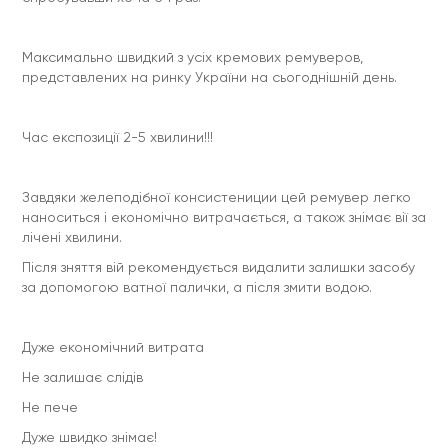
Максимально швидкий з усіх кремових ремуверов,
представлених на ринку України на сьогоднішній день.
Час експозиції 2-5 хвилини!!!
Завдяки желеподібної консистениции цей ремувер легко
наноситься і економічно витрачається, а також знімає вії за
лічені хвилини.
Після зняття вій рекомендується видалити залишки засобу
за допомогою ватної палички, а після змити водою.
Дуже економічний витрата
Не залишає слідів
Не пече
Дуже швидко знімає!