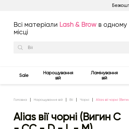
Безкошт
Всі матеріали
Lash & Brow
в одному
місці
Нарощування
Ламінування
Sale
вій
вій
Головна
Нарощування вій
Вії
Чорні
Alias ​​вії чорні (Виг
Alias ​​вії чорні (Вигин C
- CC - D - L - M)