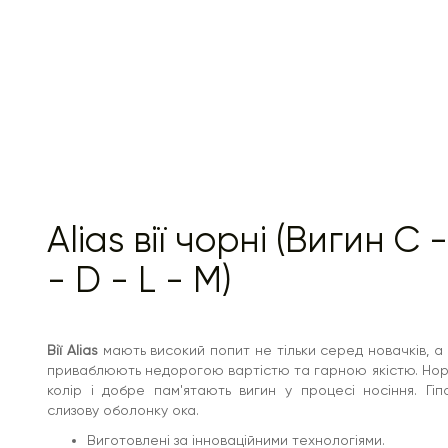
Alias ​​вії чорні (Вигин C
- D - L - M)
Вії Alias
мають високий попит не тільки серед новачків, а
приваблюють недорогою вартістю та гарною якістю. Норко
колір і добре пам'ятають вигин у процесі носіння. Гі
слизову оболонку ока.
Виготовлені за інноваційними технологіями.