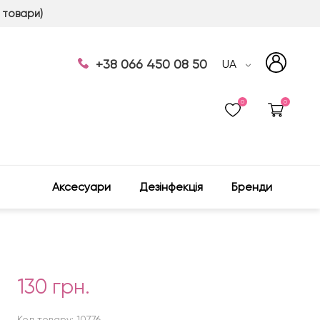
 товари)
+38 066 450 08 50
UA
0
0
Аксесуари
Дезінфекція
Бренди
130 грн.
Код товару: 10776