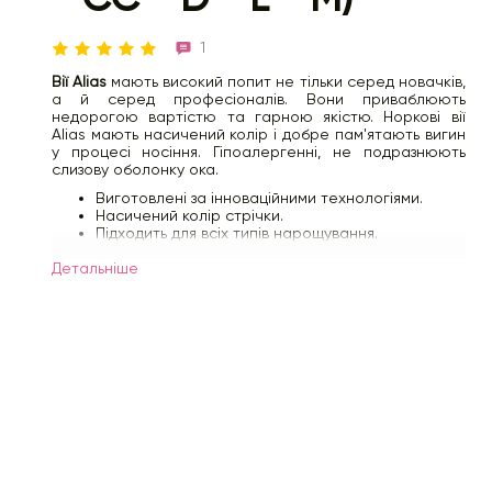
1
Вії Alias
мають високий попит не тільки серед новачків,
а й серед професіоналів. Вони приваблюють
недорогою вартістю та гарною якістю. Норкові вії
Alias мають насичений колір і добре пам'ятають вигин
у процесі носіння. Гіпоалергенні, не подразнюють
слизову оболонку ока.
Виготовлені за інноваційними технологіями.
Насичений колір стрічки.
Підходить для всіх типів нарощування.
Фольгована основа стрічки.
Детальнiше