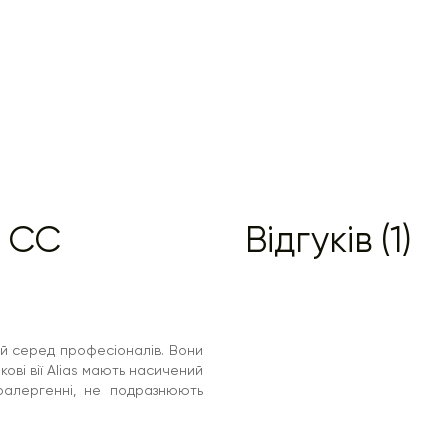
 - CC
Відгуків (1)
 й серед професіоналів. Вони
ві вії Alias мають насичений
поалергенні, не подразнюють