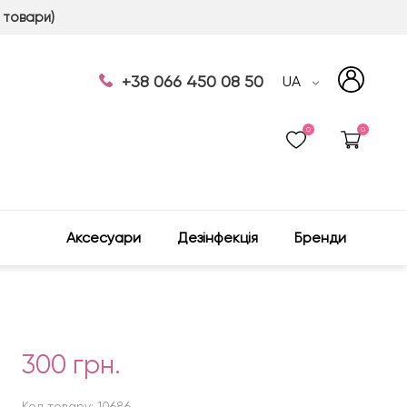
 товари)
+38 066 450 08 50
UA
0
0
Аксесуари
Дезінфекція
Бренди
300 грн.
Код товару: 10686