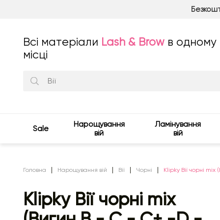
Безкошт
Всі матеріали
Lash & Brow
в одному
місці
Нарощування
Ламінування
Sale
вій
вій
Головна
Нарощування вій
Вії
Чорні
Klipky Вії чорні mix 
Klipky Вії чорні mix
(Вигин B - C - C+ -D -