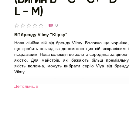
L - M)
0
Вії бренду Vilmy "Klipky"
Нова лінійка вій від бренду Vilmy. Волокно ще чорніше, 
що зробить погляд за допомогою цих вій яскравішим і 
яскравішим. Нова колекція це золота середина за ціною-
якістю. Для майстрів, які бажають більш преміальну 
якість волокна, можуть вибрати серію Viya від бренду 
Vilmy.
Різноманітність вибору цих вій дозволяє створити 
неперевершені роботи майстру нарощування вій!
Детальнiше
Вигини: 
B, С, С+, D, L, M.