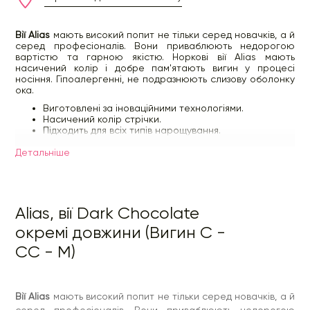
Вії Alias
мають високий попит не тільки серед новачків, а й
серед професіоналів. Вони приваблюють недорогою
вартістю та гарною якістю. Норкові вії Alias мають
насичений колір і добре пам'ятають вигин у процесі
носіння. Гіпоалергенні, не подразнюють слизову оболонку
ока.
Виготовлені за іноваційними технологіями.
Насичений колір стрічки.
Підходить для всіх типів нарощування.
Фольгована основа стрічки.
Детальнiше
У планшетці 16 ліній вій. В асортименті представлені мікси
різних вигинів та товщин.
Вигини:
С – натуральний, СС-середній завиток, D –
сильний завиток, L та М – для ефекту погляду лисички.
Alias, вії Dark Chocolate
Товщина:
0,07 – для об'ємного нарощування; 0,10 – для
ефекту 2D та класики.
окремі довжини (Вигин C -
СС - М)
Вії Alias
мають високий попит не тільки серед новачків, а й
серед професіоналів. Вони приваблюють недорогою