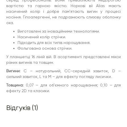
вартістю та гарною якістю. Норкові вії Alias мають
насичений колір і добре пам'ятають вигин у процесі
носіння. Гіпоалергенні, не подразнюють слизову оболонку
ока.
Виготовлені за іноваційними технологіями.
Насичений колір стрічки.
Підходить для всіх типів нарощування.
Фольгована основа стрічки.
У планшетці 16 ліній вій. В асортименті представлені мікси
різних вигинів та товщин.
Вигини:
С – натуральний, СС-середній завиток, D –
сильний завиток, L та М – для ефекту погляду лисички.
Товщина:
0,07 – для об'ємного нарощування; 0,10 – для
ефекту 2D та класики.
Відгуків (1)