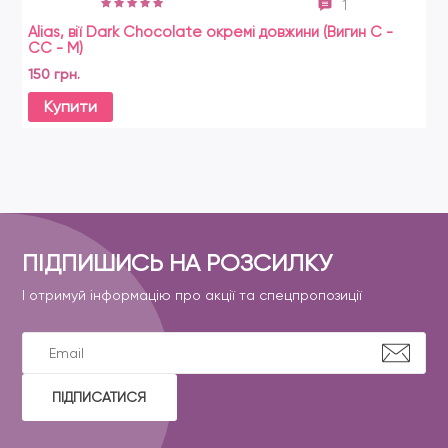
1
Alias, вії Dark Chocolate окремі довжини (Вигин C -
СС - М)
150 грн.
Купити
ПІДПИШИСЬ НА РОЗСИЛКУ
І отримуй інформацію про акції та спецпропозиції
ПІДПИСАТИСЯ