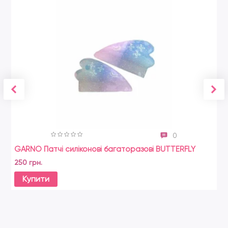
0
GARNO Патчі силіконові багаторазові BUTTERFLY
Zo
250 грн.
21
Купити