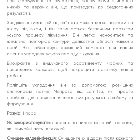
при фарбуванні та обгортанні, запобігаючи злипанню
дезінфікуючий засіб водою. Дайте подушечкам висохнути
нижніх та верхніх вій, що призводить до бездоганних
на повітрі.
результатів.
Матеріал:
Силікон
Завдяки оптимальній адгезії патч можна легко нанести на
Зроблено у Казахстані
шкіру під віями, і він залишається безпечним протягом
усього процесу лікування. Він легко наноситься та
ідеально повторює контури делікатної області навколо
очей. Він забезпечує розкішний комфорт для ваших
клієнтів упродовж усього періоду лікування.
Вибирайте з вишуканого асортименту чорних та
лавандових кольорів, щоб покращити естетику вашої
роботи.
Поліпшіть укладання вій за допомогою розкішних
силіконових патчів Mariposa від Lamitta, які просто
необхідні для досягнення ідеальних результатів підйому та
фарбування.
Розмір:
1 пара
Як використовувати:
нанесіть на нижню лінію вій так само,
як і звичайні патчі для очей.
Очищення/дезінфекція:
Очищайте їх відразу після кожного