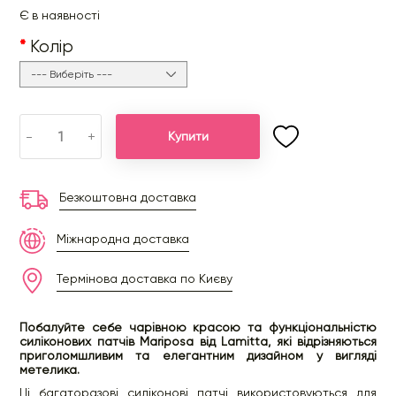
Є в наявності
Колір
-
+
Купити
Безкоштовна доставка
Міжнародна доставка
Термінова доставка по Києву
Побалуйте себе чарівною красою та функціональністю
силіконових патчів Mariposa від Lamitta, які відрізняються
приголомшливим та елегантним дизайном у вигляді
метелика.
Ці багаторазові силіконові патчі використовуються для