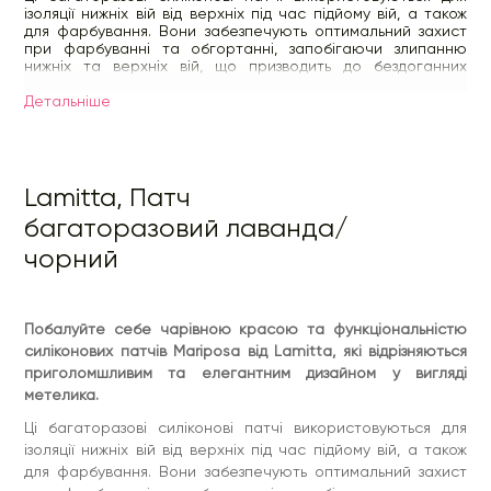
ізоляції нижніх вій від верхніх під час підйому вій, а також
для фарбування. Вони забезпечують оптимальний захист
при фарбуванні та обгортанні, запобігаючи злипанню
нижніх та верхніх вій, що призводить до бездоганних
результатів.
Детальнiше
Завдяки оптимальній адгезії патч можна легко нанести на
шкіру під віями, і він залишається безпечним протягом
усього процесу лікування. Він легко наноситься та
ідеально повторює контури делікатної області навколо
очей. Він забезпечує розкішний комфорт для ваших
Lamitta, Патч
клієнтів упродовж усього періоду лікування.
багаторазовий лаванда/
Вибирайте з вишуканого асортименту чорних та
лавандових кольорів, щоб покращити естетику вашої
чорний
роботи.
Поліпшіть укладання вій за допомогою розкішних
силіконових патчів Mariposa від Lamitta, які просто
необхідні для досягнення ідеальних результатів підйому та
Побалуйте себе чарівною красою та функціональністю
фарбування.
силіконових патчів Mariposa від Lamitta, які відрізняються
Розмір:
приголомшливим та елегантним дизайном у вигляді
1 пара
метелика.
Як використовувати:
нанесіть на нижню лінію вій так само,
як і звичайні патчі для очей.
Ці багаторазові силіконові патчі використовуються для
Очищення/дезінфекція:
Очищайте їх відразу після кожного
ізоляції нижніх вій від верхніх під час підйому вій, а також
використання теплою водою та медичним милом. Потім
для фарбування. Вони забезпечують оптимальний захист
замочіть їх у 70% спирті на 10 хвилин. Потім змийте