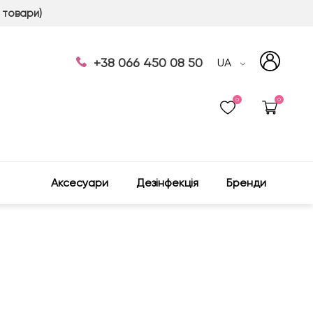
 товари)
+38 066 450 08 50
UA
0
0
Аксесуари
Дезінфекція
Бренди