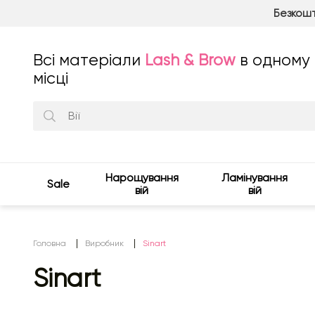
Безкошт
Всі матеріали
Lash & Brow
в одному
місці
Нарощування
Ламінування
Sale
вій
вій
Головна
Виробник
Sinart
Sinart