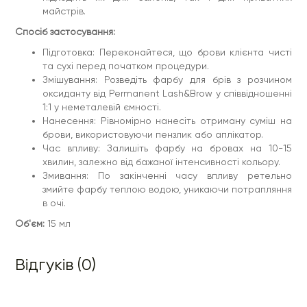
майстрів.
Спосіб застосування:
Підготовка: Переконайтеся, що брови клієнта чисті
та сухі перед початком процедури.
Змішування: Розведіть фарбу для брів з розчином
оксиданту від Permanent Lash&Brow у співвідношенні
1:1 у неметалевій ємності.
Нанесення: Рівномірно нанесіть отриману суміш на
брови, використовуючи пензлик або аплікатор.
Час впливу: Залишіть фарбу на бровах на 10-15
хвилин, залежно від бажаної інтенсивності кольору.
Змивання: По закінченні часу впливу ретельно
змийте фарбу теплою водою, уникаючи потрапляння
в очі.
Об'єм:
15 мл
Відгуків (0)