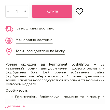
-
+
Купити
Безкоштовна доставка
Міжнародна доставка
Термінова доставка по Києву
Розчин оксидант від Permanent Lash&Brow
— це
незамінний продукт для досягнення чудового результату
фарбування брів. Цей розчин забезпечує стійке
фарбування, яке зберігається до 4 тижнів, дозволяючи
вашим клієнтам насолоджуватися яскравим та насиченим
кольором надовго.
Особливості:
Ефективність: Забезпечує насичене та рівномірне
фарбування.
Довготривалість: Результат зберігається до 4 тижнів,
Детальнiше
що робить його ідеальним для професійного