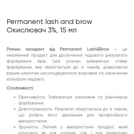
використання.
Зручність: Легкий у використанні продукт, який
підходить як для салонів, так і для приватних
майстрів.
Permanent lash and brow
Спосіб застосування:
Окислювач 3%, 15 мл
Підготовка: Переконайтеся, що брови клієнта чисті
та сухі перед початком процедури.
Змішування: Розведіть фарбу для брів з розчином
оксиданту від Permanent Lash&Brow у співвідношенні
Розчин оксидант від Permanent Lash&Brow
— це
1:1 у неметалевій ємності.
незамінний продукт для досягнення чудового результату
Нанесення: Рівномірно нанесіть отриману суміш на
фарбування брів. Цей розчин забезпечує стійке
брови, використовуючи пензлик або аплікатор.
Час впливу: Залишіть фарбу на бровах на 10-15
фарбування, яке зберігається до 4 тижнів, дозволяючи
хвилин, залежно від бажаної інтенсивності кольору.
вашим клієнтам насолоджуватися яскравим та насиченим
Змивання: По закінченні часу впливу ретельно
кольором надовго.
змийте фарбу теплою водою, уникаючи потрапляння
в очі.
Особливості:
Об'єм:
15 мл
Ефективність: Забезпечує насичене та рівномірне
фарбування.
Довготривалість: Результат зберігається до 4 тижнів,
що робить його ідеальним для професійного
використання.
Зручність: Легкий у використанні продукт, який
підходить як для салонів, так і для приватних