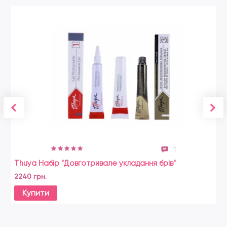
1
Thuya Набір "Довготривале укладання брів"
Ni
ок
2240 грн.
72
Купити