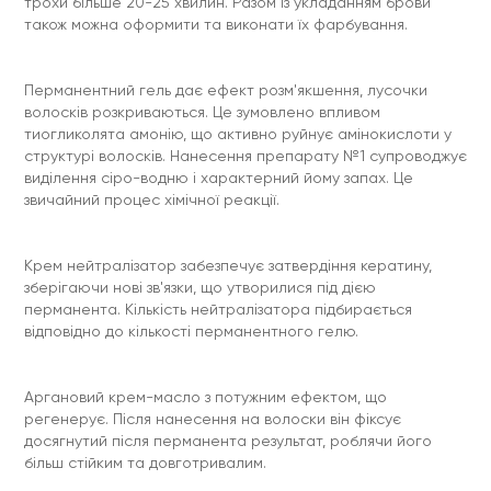
трохи більше 20-25 хвилин. Разом із укладанням брови
також можна оформити та виконати їх фарбування.
Перманентний гель дає ефект розм'якшення, лусочки
волосків розкриваються. Це зумовлено впливом
тиогликолята амонію, що активно руйнує амінокислоти у
структурі волосків. Нанесення препарату №1 супроводжує
виділення сіро-водню і характерний йому запах. Це
звичайний процес хімічної реакції.
Крем нейтралізатор забезпечує затвердіння кератину,
зберігаючи нові зв'язки, що утворилися під дією
перманента. Кількість нейтралізатора підбирається
відповідно до кількості перманентного гелю.
Аргановий крем-масло з потужним ефектом, що
регенерує. Після нанесення на волоски він фіксує
досягнутий після перманента результат, роблячи його
більш стійким та довготривалим.