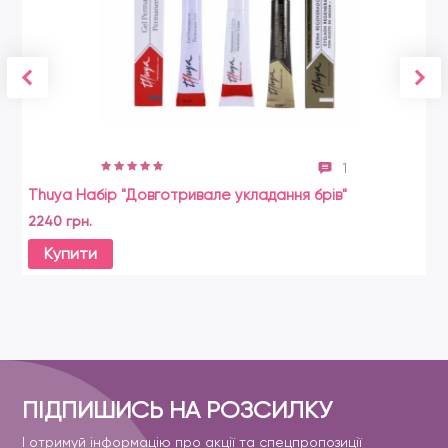
1
Thuya Набір "Довготривале укладання брів"
Sa
2240 грн.
13
Купити
ПІДПИШИСЬ НА РОЗСИЛКУ
І отримуй інформацію про акції та спецпропозиції