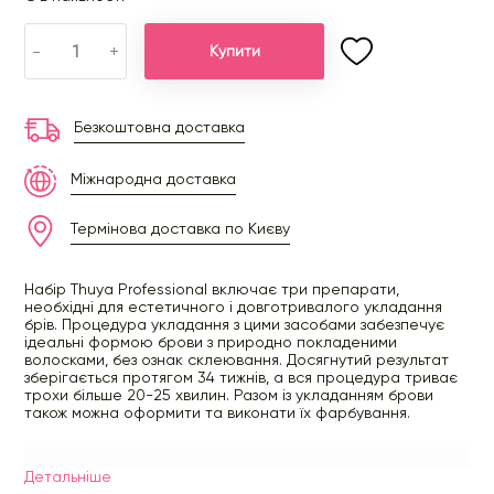
-
+
Купити
Безкоштовна доставка
Міжнародна доставка
Термінова доставка по Києву
Набір Thuya Professional включає три препарати,
необхідні для естетичного і довготривалого укладання
брів. Процедура укладання з цими засобами забезпечує
ідеальні формою брови з природно покладеними
волосками, без ознак склеювання. Досягнутий результат
зберігається протягом 34 тижнів, а вся процедура триває
трохи більше 20-25 хвилин. Разом із укладанням брови
також можна оформити та виконати їх фарбування.
Перманентний гель дає ефект розм'якшення, лусочки
Детальнiше
волосків розкриваються. Це зумовлено впливом