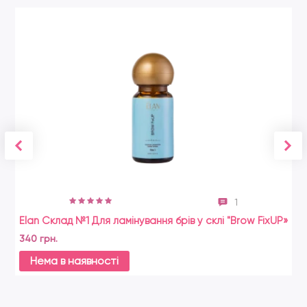
1
Elan Склад №1 Для ламінування брів у склі "Brow FixUP»
Si
5
340 грн.
38
Нема в наявності