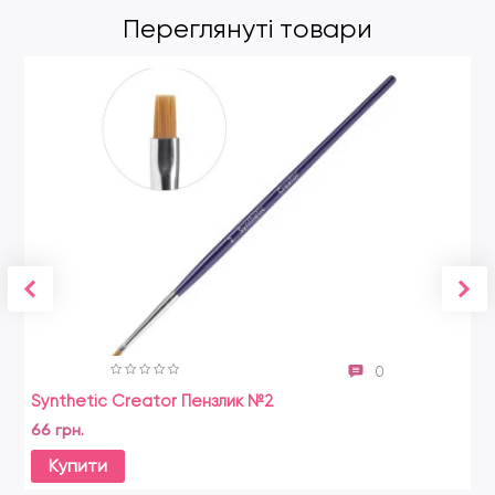
Переглянуті товари
0
Synthetic Creator Пензлик №2
G
66 грн.
14
Купити