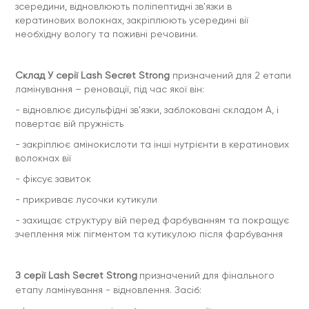
зсередини, відновлюють поліпептидні зв'язки в
кератинових волокнах, закріплюють усередині вії
необхідну вологу та поживні речовини.
Склад У серії Lash Secret Strong
призначений для 2 етапи
ламінування – реновації, під час якої він:
- відновлює дисульфідні зв'язки, заблоковані складом А, і
повертає вій пружність
- закріплює амінокислоти та інші нутрієнти в кератинових
волокнах вії
- фіксує завиток
- прикриває лусочки кутикули
- захищає структуру вій перед фарбуванням та покращує
зчеплення між пігментом та кутикулою після фарбування
З серії Lash Secret Strong
призначений для фінального
етапу ламінування - відновлення. Засіб: