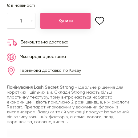
Є в наявності
-
+
Купити
Безкоштовна доставка
Міжнародна доставка
Термінова доставка по Києву
Ламінування Lash Secret Strong
- ідеальне рішення для
жорстких і щільних вій. Склади Strong мають більш
пластичну текстуру, тому витрачаються набагато
економніше, і діють приблизно 2 рази швидше, ніж аналоги
Restart. Препарат упакований у вакуумний флакон із
диспенсером. Завдяки такій упаковці продукт ізольований
від впливу зовнішніх факторів, а саме: вологи, пилу,
порошок та, головне, кисень.
Склад A серії Lash Secret Strong
призначений для 1 етапу