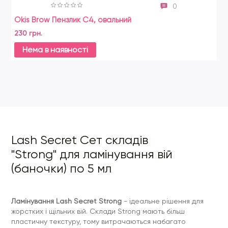
0
- фіксує завиток
Okis Brow Пензлик C4, овальний
Sc
- прикриває лусочки кутикули
230 грн.
16
- захищає структуру вій перед фарбуванням та покращує
зчеплення між пігментом та кутикулою після фарбування
Нема в наявності
З серії Lash Secret Strong
призначений для фінального
етапу ламінування - відновлення. Засіб:
- Інтенсивно живить і глибоко зволожує вії
- Відновлює натуральний рН вій, допомагає виявити блиск
і насиченість кольору після фарбування.
- Збільшує обсяг вій на 38%
Lash Secret Сет складів
- Активізує сплячі фолікули, прискорює відновлення та
зростання вій
"Strong" для ламінування вій
- Повністю опускає лусочки кутикули, закріплює укріплену
(баночки) по 5 мл
структуру та фіксує завиток, ламінує, покриває вії
захисним шаром
Ламінування Lash Secret Strong
- ідеальне рішення для
жорстких і щільних вій. Склади Strong мають більш
пластичну текстуру, тому витрачаються набагато