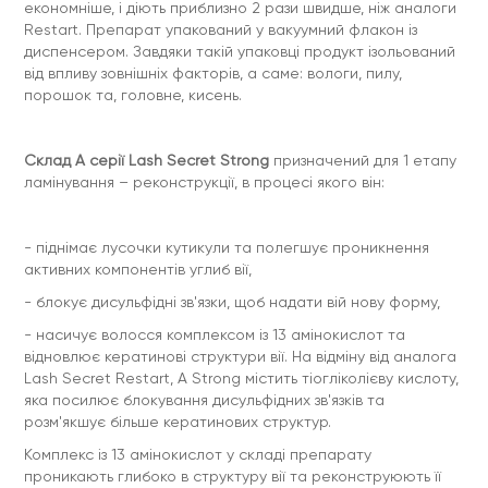
економніше, і діють приблизно 2 рази швидше, ніж аналоги
Restart. Препарат упакований у вакуумний флакон із
диспенсером. Завдяки такій упаковці продукт ізольований
від впливу зовнішніх факторів, а саме: вологи, пилу,
порошок та, головне, кисень.
Склад A серії Lash Secret Strong
призначений для 1 етапу
ламінування – реконструкції, в процесі якого він:
- піднімає лусочки кутикули та полегшує проникнення
активних компонентів углиб вії,
- блокує дисульфідні зв'язки, щоб надати вій нову форму,
- насичує волосся комплексом із 13 амінокислот та
відновлює кератинові структури вії. На відміну від аналога
Lash Secret Restart, A Strong містить тіогліколієву кислоту,
яка посилює блокування дисульфідних зв'язків та
розм'якшує більше кератинових структур.
Комплекс із 13 амінокислот у складі препарату
проникають глибоко в структуру вії та реконструюють її