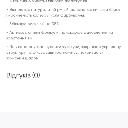
- Інтенсивно живить і глибоко зволожує вії
- Відновлює натуральний рН вій, допомагає виявити блиск
і насиченість кольору після фарбування.
- Збільшує обсяг вій на 38%
- Активізує сплячі фолікули, прискорює відновлення та
зростання вій
- Повністю опускає лусочки кутикули, закріплює укріплену
структуру та фіксує завиток, ламінує, покриває вії
захисним шаром
Відгуків (0)