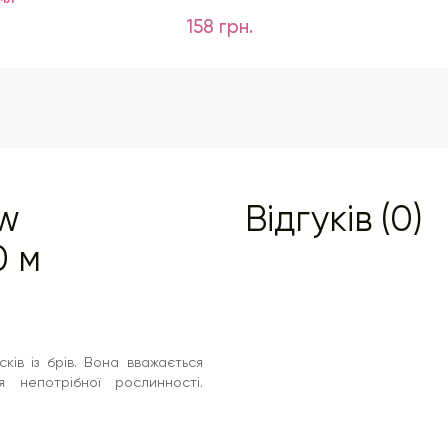
158 грн.
ow
Відгуків (0)
0 м
ів із брів. Вона вважається
 непотрібної рослинності.