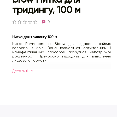
тридингу, 100 м
0
Нитка для тридингу 100 м
Нитка Permanent lash&brow для видалення зайвих
волосків із брів. Вона вважається оптимальним і
найефективнішим способом позбутися непотрібної
рослинності. Прекрасно підходить для видалення
лицьового гармати.
Довжина:
10
0 м
Детальнiше