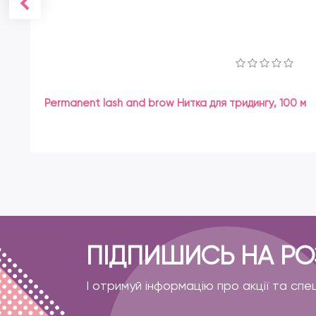
Permanent lash and brow Нитка для тридингу, 100 м
ПІДПИШИСЬ НА Р
І отримуй інформацію про акції та спе