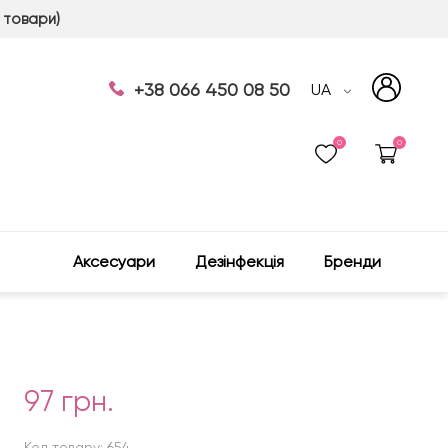
 товари)
+38 066 450 08 50
UA
0
0
Аксесуари
Дезінфекція
Бренди
97 грн.
Код товару: 654