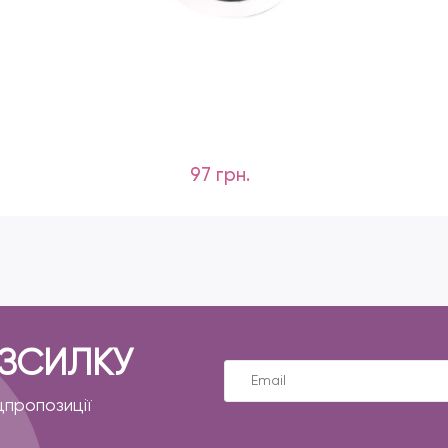
97 грн.
ОЗСИЛКУ
цпропозиції