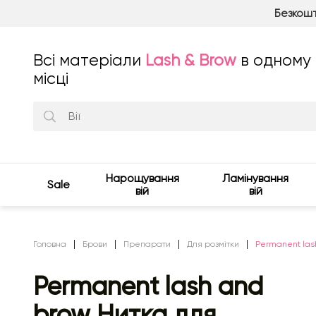
Безкошт
Всі матеріали
Lash & Brow
в одному
місці
Нарощування
Ламінування
Sale
вій
вій
Головна
Брови
Препарати
Для розмітки
Permanent lash
Permanent lash and
brow Нитка для