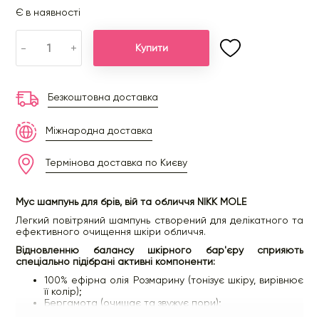
Є в наявності
-
+
Купити
Безкоштовна доставка
Міжнародна доставка
Термінова доставка по Києву
Мус шампунь для брів, вій та обличчя NIKK MOLE
Легкий повітряний шампунь створений для делікатного та
ефективного очищення шкіри обличчя.
Відновленню балансу шкірного бар'єру сприяють
спеціально підібрані активні компоненти:
100% ефірна олія Розмарину (тонізує шкіру, вирівнює
її колір);
Бергамота (очищає та звужує пори);
Іланг – іланг (заспокоює та активізує процеси