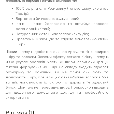
спеціально підібрані активні компоненти:
100% ефірна олія Розмарину (тонізує шкіру, вирівнює
її колір);
Бергамота (очищає та звужує пори);
Іланг – іланг (заспокоює та активізує процеси
регенерації клітин);
Натуральний бетаїн має заспокійливу дію;
Провітамін B захищає та сприяє відновленню клітин
шкіри.
Ніжний шампунь делікатно очищає брови та вії, знежирює
шкіру та волоски. Завдяки ефекту легкого пілінгу шампунь
м'яко усуває ороговілі частинки шкіри, сприяючи кращій
фіксації фарбування на шкірі. До складу входить гідролат
розмарину та ромашки, які не тільки очищають та
зволожують шкіру, але й зміцнюють цибулини волосків брів
та вій, наповнюють їх силою та дарують їм здоровий
блиск. Шампунь не пересушує шкіру. Прекрасно підходить
для щоденного домашнього догляду та професійного
використання.
Відгуків (1)