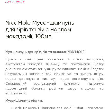
Детальнiше
олія макадамії (корисно для сухої шкіри – зволожує,
нормалізує роботу сальних залоз);
натуральний бетаїн (заспокоює шкіру);
провітамін B5 (захищає та сприяє відновленню
Nikk Mole Мусс-шампунь
клітин шкіри).
просте умивання стане справжнім задоволенням.
для брів та вій з маслом
Спосіб застосування:
нанести на бажану зону мус-
макадамії, 100мл
шампунь та ретельними круговими рухами розподіліть
склад. Пропрацюйте цю зону за допомогою щітки NIKK
MOLE 31 або подушечками пальців. При застосуванні
продукту на зоні брів або вій - заберіть шампунь вологим
ватним диском. При використанні на обличчі нанести
Мус шампунь для брів, вій та обличчя NIKK MOLE
необхідну кількість мусу вранці та/або ввечері на вологу
шкіру масажними рухами. Ретельно змити водою.
Пухнаста пінка для вмивання з олією макадамії,
екстрактом зародків пшениці та протеїнами шовку
Крім Мусс-Шампуня з маслом Макадамії ви також можете
дбайливо очистить вашу шкіру та видалить макіяж. Завдяки
використовувати: HIDROPHILIC OIL, пінку, гель для вмивання
та FRESH TONING LOTION.
натуральним компонентам пом'якшує та живить шкіру,
надає доглянутого вигляду, надає регенеруючу дію.
Запобіжні заходи:
уникати попадання в очі. Можлива
індивідуальна нестерпність компонентів! Зберігати у
Спеціальний зволожуючий комплекс підтримує
недоступному для дітей та тварин місці при температурі
гідроліпідний баланс, роблячи шкіру гладкою та
від +5°С до 22°С. Термін придатності – 18 місяців.
еластичною.
Склад/Ingredients INCI:
Aqua, Cocamidopropyl Betaine,
Мусс-Шампунь містить:
Coco-Glucoside, Disodium Lauryl sulfosuccinate, Glycerin,
Camellia Sinensis (Green Tea) Leaf Water, Betaine,
олія макадамії (корисно для сухої шкіри – зволожує,