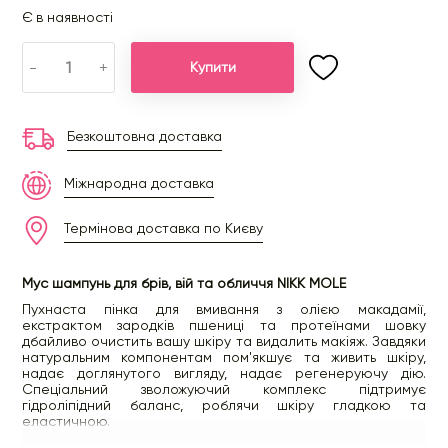
Є в наявності
-
+
Купити
Безкоштовна доставка
Міжнародна доставка
Термінова доставка по Києву
Мус шампунь для брів, вій та обличчя NIKK MOLE
Пухнаста пінка для вмивання з олією макадамії,
екстрактом зародків пшениці та протеїнами шовку
дбайливо очистить вашу шкіру та видалить макіяж. Завдяки
натуральним компонентам пом'якшує та живить шкіру,
надає доглянутого вигляду, надає регенеруючу дію.
Спеціальний зволожуючий комплекс підтримує
гідроліпідний баланс, роблячи шкіру гладкою та
еластичною.
Мусс-Шампунь містить: