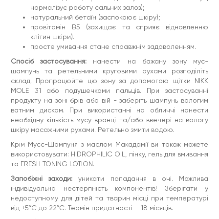
Macadamia Seed Glycereth-8 Esters, Caffeine, Panthenol,
нормалізує роботу сальних залоз);
acid, Ротасіум Sorbate, Sodium Benzoate, Fragrance
натуральний бетаїн (заспокоює шкіру);
Об'єм:
100 мл
провітамін B5 (захищає та сприяє відновленню
клітин шкіри).
просте умивання стане справжнім задоволенням.
Спосіб застосування:
нанести на бажану зону мус-
шампунь та ретельними круговими рухами розподіліть
склад. Пропрацюйте цю зону за допомогою щітки NIKK
MOLE 31 або подушечками пальців. При застосуванні
продукту на зоні брів або вій - заберіть шампунь вологим
ватним диском. При використанні на обличчі нанести
необхідну кількість мусу вранці та/або ввечері на вологу
шкіру масажними рухами. Ретельно змити водою.
Крім Мусс-Шампуня з маслом Макадамії ви також можете
використовувати: HIDROPHILIC OIL, пінку, гель для вмивання
та FRESH TONING LOTION.
Запобіжні заходи:
уникати попадання в очі. Можлива
індивідуальна нестерпність компонентів! Зберігати у
недоступному для дітей та тварин місці при температурі
від +5°С до 22°С. Термін придатності – 18 місяців.