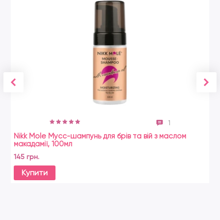
1
Nikk Mole Мусс-шампунь для брів та вій з маслом
Zo
макадамії, 100мл
21
145 грн.
Купити