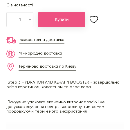
Є в наявності
-
+
Купити
Безкоштовна доставка
Міжнародна доставка
Термінова доставка по Києву
Step 3 HYDRATION AND KERATIN BOOSTER - завершальна
олія з кератином, колагеном та алое вера.
Вакуумна упаковка економно витрачає засіб і не
допускає влучення повітря всередину, тим самим
продовжуючи термін його використання.
Завдяки прозорому матеріалу флакона, можна заздалегідь