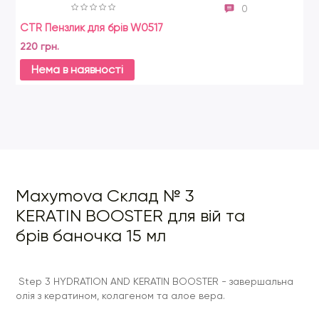
0
CTR Пензлик для брів W0517
Ma
"Li
220 грн.
76
Нема в наявності
Maxymova Склад № 3
KERATIN BOOSTER для вій та
брів баночка 15 мл
Step 3 HYDRATION AND KERATIN BOOSTER - завершальна
олія з кератином, колагеном та алое вера.